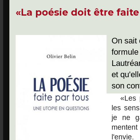
«La poésie doit être faite
On sait 
formule
Lautréa
et qu'el
son con
«Les 
les sens
je ne g
mentent
l'envie.