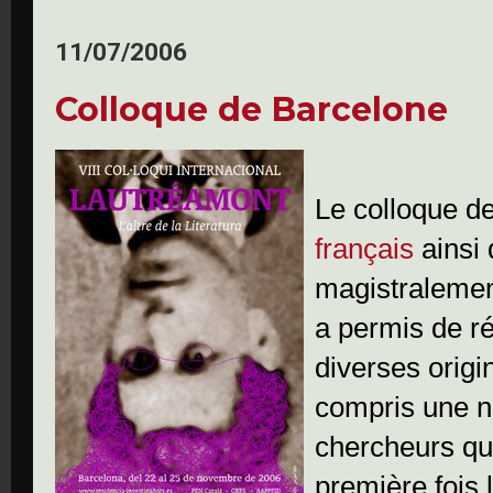
11/07/2006
Colloque de Barcelone
Le colloque d
français
ainsi
magistralement
a permis de r
diverses origi
compris une n
chercheurs qui
première fois 