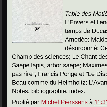
Table des Mati
L'Envers et l'e
temps de Ducass
Amédée; Maldor
désordonné; Ce
Champ des sciences; Le Chant des
Saepe lapis, arbor saepe; Maximes e
pas rire"; Francis Ponge et "Le Dis
Beau comme du Helmholtz; L'Avant 
Notes, bibliographie, index.
Publié par
Michel Pierssens
à
11:3