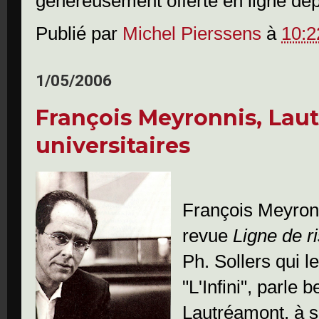
généreusement offerte en ligne de
Publié par
Michel Pierssens
à
10:2
1/05/2006
François Meyronnis, Laut
universitaires
François Meyronn
revue
Ligne de r
Ph. Sollers qui l
"L'Infini", parle
Lautréamont, à 