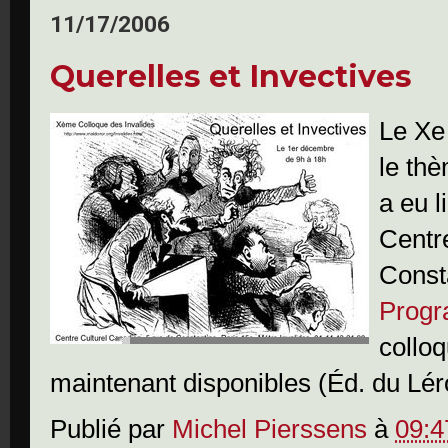
11/17/2006
Querelles et Invectives
Le Xe
le thè
a eu 
Centr
Consta
Progr
collo
maintenant disponibles (Éd. du Léro
Publié par
Michel Pierssens
à
09:4