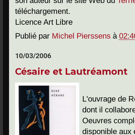
son auteur sur le site Web du
Terri
téléchargement.
Licence Art Libre
Publié par
Michel Pierssens
à
02:4
10/03/2006
Césaire et Lautréamont
L'ouvrage de R
dont il collabore
Oeuvres complè
disponible aux 