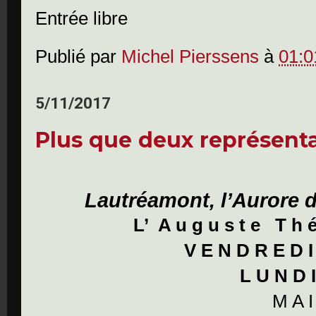
Entrée libre
Publié par
Michel Pierssens
à
01:0
5/11/2017
Plus que deux représenta
Lautréamont, l’Aurore 
L’ A u g u s t e T h é 
V
E
N
D
R
E
D
L U N D I
M A I