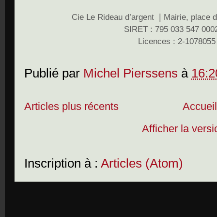
|
Cie Le Rideau d’argent
Mairie, place d
SIRET : 795 033 547 000
Licences : 2-1078055
Publié par
Michel Pierssens
à
16:2
Articles plus récents
Accuei
Afficher la vers
Inscription à :
Articles (Atom)