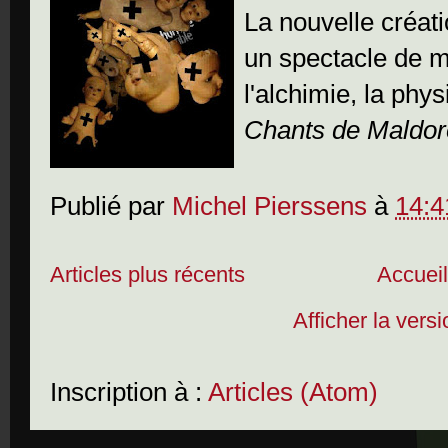
La nouvelle créat
un spectacle de 
l'alchimie, la phy
Chants de Maldor
Publié par
Michel Pierssens
à
14:4
Articles plus récents
Accuei
Afficher la vers
Inscription à :
Articles (Atom)