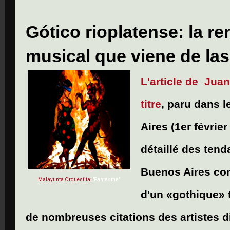
Gótico rioplatense: la 
musical que viene de la
L'article de Jua
titre
, paru dans 
Aires (1er févrie
détaillé des ten
Buenos Aires co
Malayunta Orquestita:
"Fantasma"
d'un «gothique» t
de nombreuses citations des artistes dis