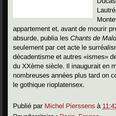
Ducas
Lautré
Montev
appartement et, avant de mourir p
absurde, publia les
Chants de Mald
seulement par cet acte le surréalis
décadentisme et autres «ismes» de
du XXème siècle. Il inaugurait en
nombreuses années plus tard on 
le gothique rioplatensex.
Publié par
Michel Pierssens
à
11:4