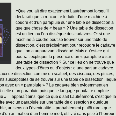
«Que voulait dire exactement Lautréamont lorsqu’il
déclarait que la rencontre fortuite d’une machine à
coudre et d’un parapluie sur une table de dissection a
quelque chose de « beau » ? Une table de dissection
est un lieu où l’on dissèque des cadavres. Or si une
machine à coudre peut se trouver sur une table de
dissection, c’est précisément pour recoudre le cadavre
que l’on a auparavant disséqué. Mais qu’est-ce qui
pourrait expliquer la présence d’un « parapluie » sur
une table de dissection ? Sur ce lieu on ne trouve que
deux types d’êtres ou d’objets : d’une part un cadavre,
gicaux de dissection comme un scalpel, des ciseaux, des pinces,
ets susceptibles de se trouver sur une table de dissection, leque
port avec un « parapluie » ? Le cadavre bien évidemment en
à celle d’un parapluie puisque le langage populaire emploie
 ». Il apparaît ainsi que ce que disait Lautréamont, c’est que la
dre avec un parapluie sur une table de dissection a quelque
ble, au sens où l’éventualité – probablement plutôt rare - que
d’un animal ou d’un homme mort, et livré sans pitié à l’horreur