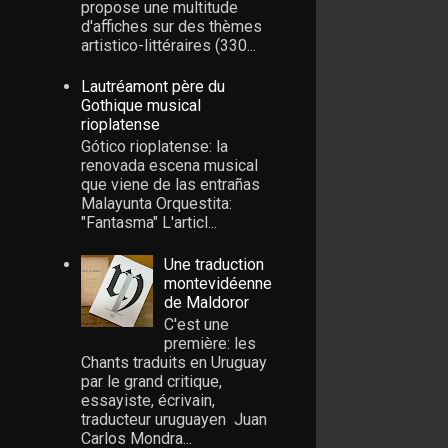
propose une multitude
d'affiches sur des thèmes
artistico-littéraires (330...
Lautréamont père du
Gothique musical
rioplatense
Gótico rioplatense: la
renovada escena musical
que viene de las entrañas
Malayunta Orquestita:
"Fantasma" L'articl...
Une traduction
montevidéenne
de Maldoror
C'est une
première: les
Chants traduits en Uruguay
par le grand critique,
essayiste, écrivain,
traducteur uruguayen Juan
Carlos Mondra...