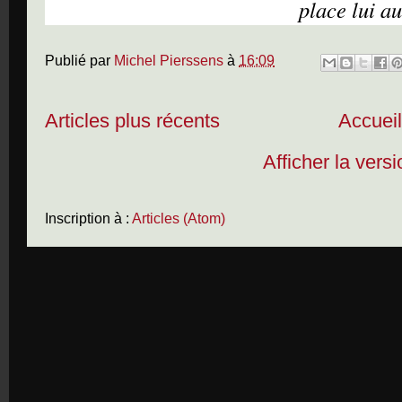
place lui au
Publié par
Michel Pierssens
à
16:09
Articles plus récents
Accuei
Afficher la vers
Inscription à :
Articles (Atom)