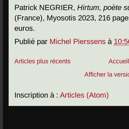
Patrick NEGRIER,
Hirtum, poète su
(France), Myosotis 2023, 216 pages 
euros.
Publié par
Michel Pierssens
à
10:5
Articles plus récents
Accuei
Afficher la vers
Inscription à :
Articles (Atom)