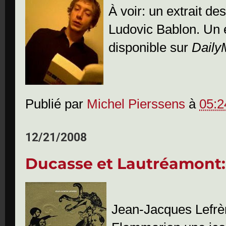
À voir: un extrait de
Ludovic Bablon. Un 
disponible sur
Daily
Publié par
Michel Pierssens
à
05:2
12/21/2008
Ducasse et Lautréamont:
Jean-Jacques Lefrère