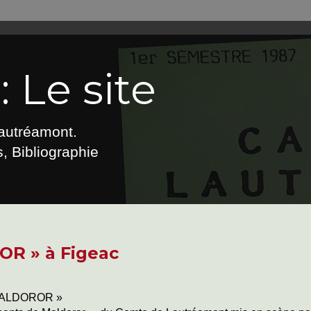
 Le site
Lautréamont.
, Bibliographie
R » à Figeac
MALDOROR »