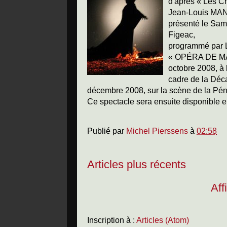
d'après « Les C
Jean-Louis MAN
présenté le Same
Figeac,
programmé par L
« OPÉRA DE MAL
octobre 2008, à
cadre de la Déca
décembre 2008, sur la scène de la Pé
Ce spectacle sera ensuite disponible e
Publié par
Michel Pierssens
à
02:58
Articles plus récents
Aff
Inscription à :
Articles (Atom)