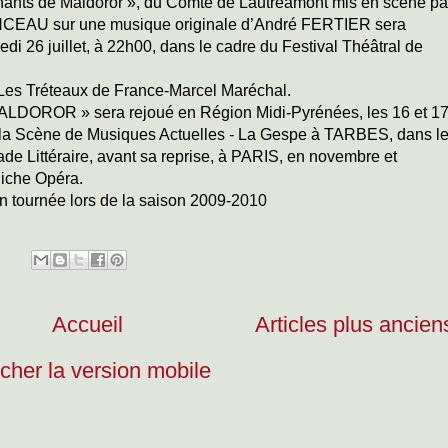
hants de Maldoror », du Comte de Lautréamont mis en scène pa
CEAU sur une musique originale d’André FERTIER sera
di 26 juillet, à 22h00, dans le cadre du Festival Théâtral de
es Tréteaux de France-Marcel Maréchal.
DOROR » sera rejoué en Région Midi-Pyrénées, les 16 et 1
 la Scène de Musiques Actuelles - La Gespe à TARBES, dans l
de Littéraire, avant sa reprise, à PARIS, en novembre et
niche Opéra.
n tournée lors de la saison 2009-2010
Accueil
Articles plus ancien
icher la version mobile