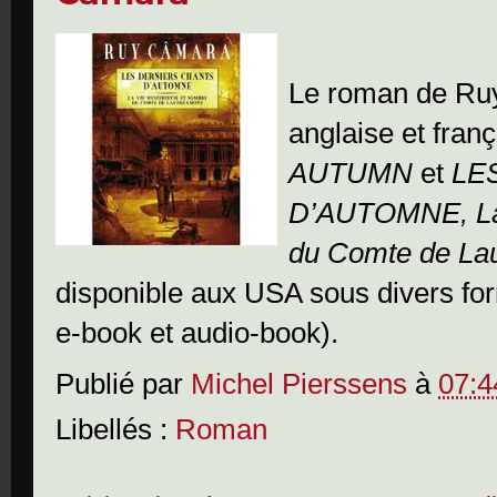
Le roman de Ruy
anglaise et fran
AUTUMN
et
LE
D’AUTOMNE, La 
du Comte de La
disponible aux USA sous divers fo
e-book et audio-book).
Publié par
Michel Pierssens
à
07:4
Libellés :
Roman