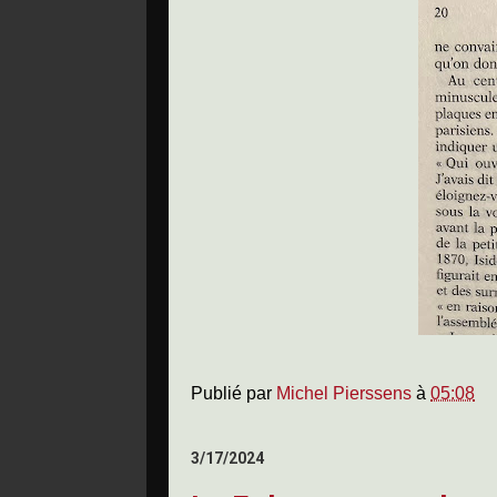
Publié par
Michel Pierssens
à
05:08
3/17/2024