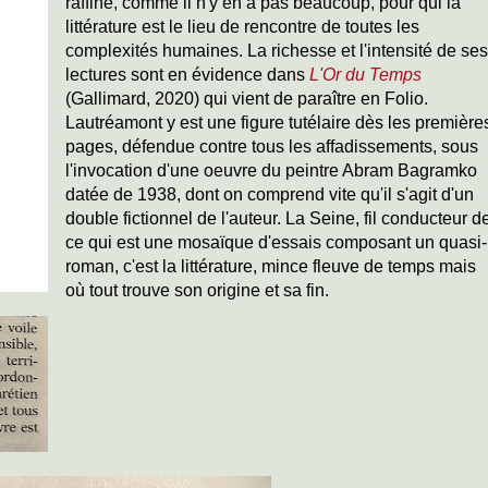
raffiné, comme il n'y en a pas beaucoup, pour qui la
littérature est le lieu de rencontre de toutes les
complexités humaines. La richesse et l'intensité de ses
lectures sont en évidence dans
L'Or du Temps
(Gallimard, 2020) qui vient de paraître en Folio.
Lautréamont y est une figure tutélaire dès les première
pages, défendue contre tous les affadissements, sous
l'invocation d'une oeuvre du peintre Abram Bagramko
datée de 1938, dont on comprend vite qu'il s'agit d'un
double fictionnel de l'auteur. La Seine, fil conducteur d
ce qui est une mosaïque d'essais composant un quasi-
roman, c'est la littérature, mince fleuve de temps mais
où tout trouve son origine et sa fin.