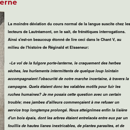
terne
La moindre déviation du cours normal de la langue suscite chez le
lecteurs de Lautréamont, on le sait, de frénétiques interrogations.
Ainsi s'est-on beaucoup étonné de lire ceci dans le Chant V, au
milieu de l'histoire de Réginald et Elsseneur:
«
Le vol de la fulgore porte-lanterne, le craquement des herbes
sèches, les hurlements intermittents de quelque loup lointain
accompagnaient l'obscurité de notre marche incertaine, à travers la
campagne. Quels étaient donc tes valables motifs pour fuir les
ruches humaines? Je me posais cette question avec un certain
trouble; mes jambes d'ailleurs commençaient à me refuser un
service trop longtemps prolongé. Nous atteignîmes enfin la lisière
d'un bois épais, dont les arbres étaient entrelacés entre eux par un
fouillis de hautes lianes inextricables, de plantes parasites, et de