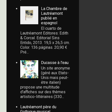
La Chambre de
Lautréamont
publié en
espagnol
El cuarto de
Lautréamont Editores: Edith
& Corcal. Editorial Sins
Entido, 2013. 19,5 x 26,5 cm.
Color. 136 páginas. 20,90 €
Pré...
Ducasse à l'eau
Un site anonyme
(géré aux Etats-
Unis mais peut-
être italien)
propose une multitude
d'affiches sur des thèmes
artistico-littéraires (330...
Lautréamont père du
Gothique musical