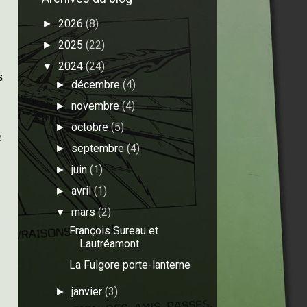
2026
(8)
►
2025
(22)
►
2024
(24)
▼
s
décembre
(4)
►
novembre
(4)
►
octobre
(5)
►
e
septembre
(4)
►
juin
(1)
►
avril
(1)
►
mars
(2)
▼
François Sureau et
Lautréamont
La Fulgore porte-lanterne
janvier
(3)
►