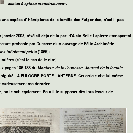
cactus à épines monstrueuses».
 à une
espèce d' hémiptères de la famille des Fulgoridae, n'est-il pas
anvier 2008, révélait déjà de la part d'
Alain Selle-Lapierre
(transparent
ecture probable par Ducasse d'un ouvrage de Félix-Archimède
 les infiniment petits
(1865)».
mières (c'est le cas de le dire).
 aux pages 186-188 du
Moniteur de la Jeunesse. Journal de la famille
 ambiguité LA FULGORE PORTE-LANTERNE. Cet article cite lui-même
it curieusement maldororien.
 on le sait également. Faut-il le supposer dès lors lecteur de