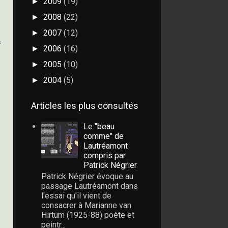
2009
(19)
►
2008
(22)
►
2007
(12)
►
s
2006
(16)
►
2005
(10)
►
2004
(5)
►
Articles les plus consultés
Le "beau
comme" de
Lautréamont
compris par
Patrick Négrier
Patrick Négrier évoque au
passage Lautréamont dans
l'essai qu'il vient de
consacrer à Marianne van
Hirtum (1925-88) poète et
peintr...