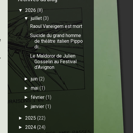
2026
(8)
▼
juillet
(3)
▼
Raoul Vaneigem est mort
Suicide du grand homme
e
de théâtre italien Pippo
di...
Le Maldoror de Julien
"
Gosselin au Festival
d'Avignon
juin
(2)
►
mai
(1)
►
février
(1)
►
janvier
(1)
►
2025
(22)
►
n
2024
(24)
►