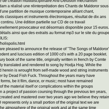
 de création multidisciplinaire Anti-Delusion mechanism
am a réalisé une réinterprétation des Chants de Maldoror sous
d'une partition de musique contemporaine alliant chant,
ts classiques et instruments électroniques, résultat de dix ans
l continu. Une édition partielle sur CD de ce travail
nnellement provocateur est désormais disponible pour 15 euros.
détails ainsi que des extraits au format mp3 sur le site du group
LIS:
holispolis.html
are pleased to announce the release of "The Songs of Maldoror
ent and lusciuos edition of 1000 cd's with a 20 page booklet.
ry book of the same title, originally written in french by Comte
ly translated and rendered to song by Hodja Hog. While the
d herein is wrought from self-made wood and string instruments
izer by Dead Fish Fuck. Throughout the years many have
r forms, be it film, dance, or music; most have remained
of the material itself or complications within the groups
en a project of
passion coursing through the previous ten years,
 created and mastered over two years ago we believe they retai
D represents only a small portion of the original text we are
 the atmosphere of the original work and at the same time