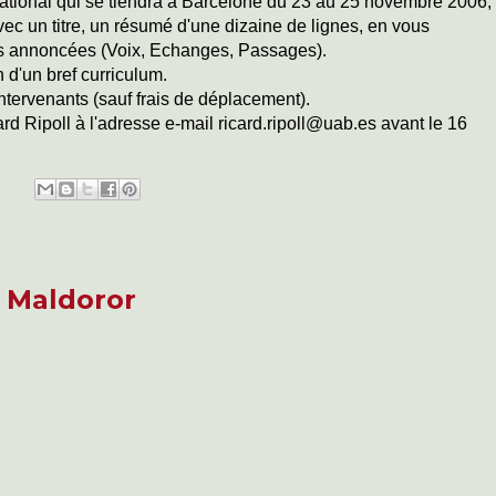
rnational qui se tiendra à Barcelone du 23 au 25 novembre 2006,
avec un titre, un résumé d'une dizaine de lignes, en vous
ues annoncées (Voix, Echanges, Passages).
 d'un bref curriculum.
intervenants (sauf frais de déplacement).
rd Ripoll à l'adresse e-mail ricard.ripoll@uab.es avant le 16
 Maldoror