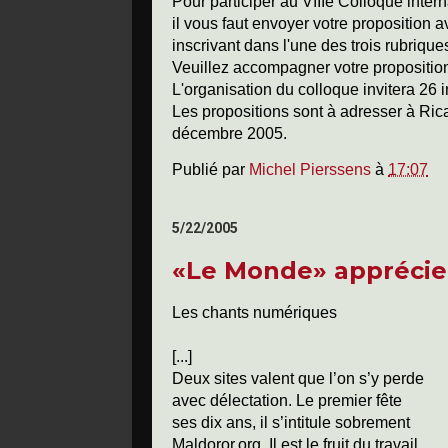
Pour participer au VIIIe Colloque inte
il vous faut envoyer votre proposition 
inscrivant dans l'une des trois rubriq
Veuillez accompagner votre proposition
L'organisation du colloque invitera 26 
Les propositions sont à adresser à Rica
décembre 2005.
Publié par
Michel Pierssens
à
17:07
5/22/2005
«Le Monde» apprécie
Les chants numériques
[...]
Deux sites valent que l’on s’y perde
avec délectation. Le premier fête
ses dix ans, il s’intitule sobrement
Maldoror.org.
Il est le fruit du travail