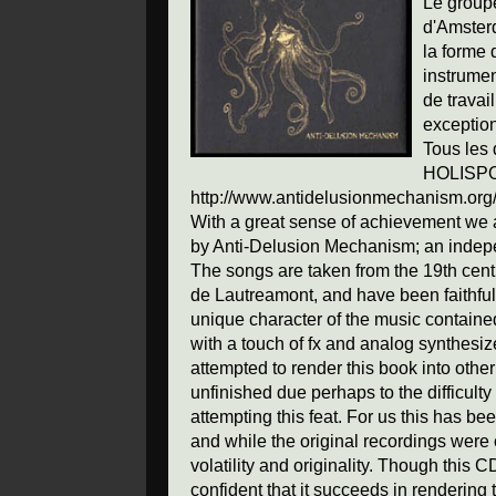
Le groupe
d'Amsterd
la forme 
instrumen
de travai
exceptio
Tous les 
HOLISPO
http://www.antidelusionmechanism.org/
With a great sense of achievement we 
by Anti-Delusion Mechanism; an indeped
The songs are taken from the 19th centu
de Lautreamont, and have been faithful
unique character of the music containe
with a touch of fx and analog synthes
attempted to render this book into othe
unfinished due perhaps to the difficulty 
attempting this feat. For us this has be
and while the original recordings were
volatility and originality. Though this C
confident that it succeeds in rendering