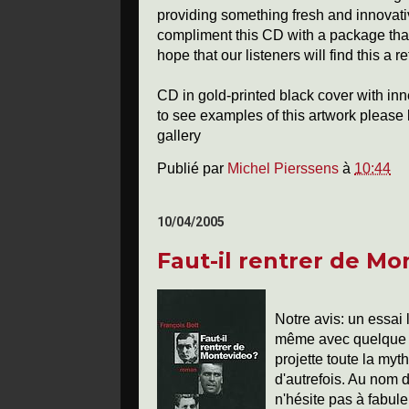
providing something fresh and innovativ
compliment this CD with a package that 
hope that our listeners will find this a 
CD in gold-printed black cover with in
to see examples of this artwork please l
gallery
Publié par
Michel Pierssens
à
10:44
10/04/2005
Faut-il rentrer de M
Notre avis: un essai
même avec quelque c
projette toute la myt
d'autrefois. Au nom d
n'hésite pas à fabul