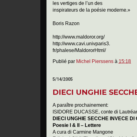
les vertiges de l’un des
inspirateurs de la poésie moderne.»
Boris Razon
http://www.maldoror.org/
http://www.cavi.univparis3.
fr/phalese/MaldororHtml/
Publié par
Michel Pierssens
à
15:18
5/14/2005
DIECI UNGHIE SECCH
A paraître prochainement:
ISIDORE DUCASSE, conte di Lautréa
DIECI UNGHIE SECCHE INVECE DI
Poesie I & II – Lettere
A cura di Carmine Mangone