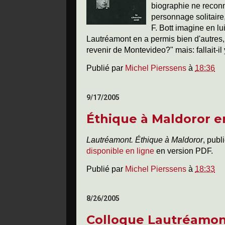
biographie ne reconn
personnage solitaire
F. Bott imagine en lu
Lautréamont en a permis bien d'autres, e
revenir de Montevideo?" mais: fallait-il
Publié par
Michel Pierssens
à
18:36
9/17/2005
Éthique à Maldoror e
Lautréamont. Éthique à Maldoror
, publ
disponible en ligne
en version PDF
.
Publié par
Michel Pierssens
à
18:33
8/26/2005
Colloque Lautréamon