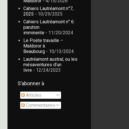
Maldoror
- 4/15/2026
Cahiers Lautréamont n°7,
2025
- 10/29/2025
Cahiers Lautréamont n° 6:
parution
imminente
- 11/20/2024
Le Poëte travaille –
Maldoror à
Beaubourg
- 10/13/2024
Lautréamont austral, ou les
mésaventures d’un
livre
- 12/24/2023
S’abonner à
Articles
Commentaires