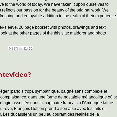
e to the world of today. We have taken it upon ourselves to
reflects our passion for the beauty of the original work. We
refreshing and enjoyable addition to the realm of their experience.
ner-sleeve, 20 page booklet with photos, drawings and text
ook at the other pages of the this site: maldoror and photo
ontevideo?
 léger (parfois trop), sympathique, baigné sans complexe et
omplaisance, dans une forme de nostalgie mélancolique où s
hologie associée dans l'imaginaire français à l'Amérique latine
u rêve, François Bott en prend à son aise avec les faits et
er. Les ducassiens un peu au courant des réalités de la