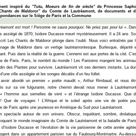
ment inspiré du
"Tutu, Moeurs de fin de siècle"
de Princesse Sapho
Chants de Maldoror"
du Comte de Lautréamont, de documents et d
spondances sur le Siège de Paris et la Commune
réamont est mort ! Personne ne saura pourquoi. Ne priez pas pour lui »
. Dan
is assiégé de 1870, Isidore Ducasse meurt mystérieusement. Il a 24 ans. So
rit Les Chants de Maldoror plonge dans l’oubli. Nous voici entraînés par l
nage de Maldoror dans un vertige lautréamontesque. Burlesque, déjanté e
tant. Puis dans la réalité de la guerre. L’ennemi est aux portes de la cité. C’e
ge de Paris. Paris, le nombril du monde ! Les Parisiens mangent les animau
din des Plantes pour survivre. Lautréamont vit ses derniers instants. La du
é d’une ville assiégée et les songes décalés d’un feu follet.
 avoir abordé un premier « poète maudit », Arthur Rimbaud, et nous êtr
és sur sa vie fulgurante, notre chemin devait nous mener à Lautréamont
 « l’homme aux semelles de vent » et l’étrange Isidore Ducasse. Que d
 Que de voyages ! L’Afrique et le soleil après une vie de poète pou
ge de Paris après une jeunesse en Amérique du Sud pour Lautréamont.
n spectacle autour de son univers. Obscur, inquiétant, sombre, drolatique
voquant le monde imaginaire du Comte de Lautréamont et la bataille de Pari
 d’Isidore Ducasse et l’évolution de la vie parisienne de cette année agité
logent dans un appartement parisien rue du Faubourg-Montmartre. Au-dessu