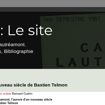
 Le site
Lautréamont.
, Bibliographie
ouveau siècle de Bastien Telmon
en scène
Bernard Guérin
éamont, l'aurore d'un nouveau siècle
stien Telmon