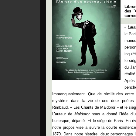
Libre
des
"
corre
« Laut
le Par
manusc
person
inquié
le siè
du Jar
réalit
Après
pench
Immanquablement. Que de similitudes entre
mystères dans la vie de ces deux poètes !
Rimbaud, « Les Chants de Maldoror » et le siè
L’auteur de
Maldoror
nous a donné l’idée d’u
burlesque, déjanté. Et le siège de Paris. En é
notre propos vise à suivre la courte existence
1870. Dans notre histoire, deux personnages 