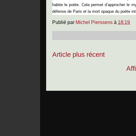
habite le poète. Cela permet d’approcher le m
défense de Paris et la mort opaque du poète inte
Publié par
Michel Pierssens
à
18:19
Article plus récent
Aff