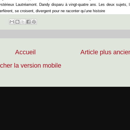
ystérieux Lautréamont. Dandy disparu à vingt-quatre ans. Les deux sujets, l
rfèrent, se croisent, divergent pour ne raconter qu’une histoire
Accueil
Article plus ancie
icher la version mobile