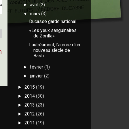
avril
(2)
a
►
mars
(3)
▼
Ducasse garde national
«Les yeux sanguinaires
de Zorilla»
Lautréamont, l'aurore d'un
nouveau siècle de
n
Basti...
février
(1)
►
janvier
(2)
►
2015
(19)
►
2014
(30)
►
2013
(23)
►
2012
(26)
►
2011
(19)
►