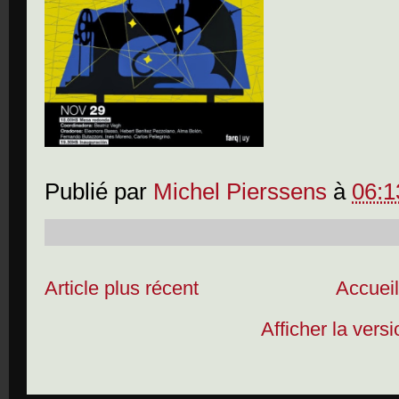
Publié par
Michel Pierssens
à
06:1
Article plus récent
Accuei
Afficher la vers