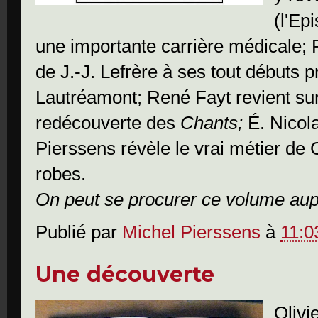
(l'Ep
une importante carrière médicale; 
de J.-J. Lefrère à ses tout débuts p
Lautréamont; René Fayt revient sur
redécouverte des
Chants;
É. Nicola
Pierssens révèle le vrai métier de 
robes.
On peut se procurer ce volume au
Publié par
Michel Pierssens
à
11:0
Une découverte
Olivi