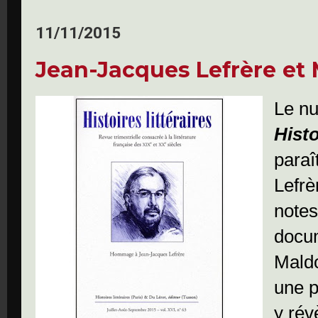
11/11/2015
Jean-Jacques Lefrère et
Le nu
Histo
paraî
Lefrè
notes
docum
Maldo
une p
y rév