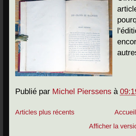
artic
pourq
l'édi
encor
autre
Publié par
Michel Pierssens
à
09:1
Articles plus récents
Accuei
Afficher la vers