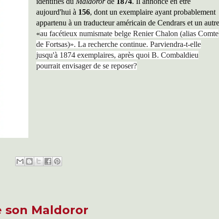
identifiés du
Maldoror
de
1874
. Il annonce en être
aujourd'hui à
156
, dont un exemplaire ayant probablement
appartenu à un traducteur américain de Cendrars et un autr
«
au facétieux numismate belge Renier Chalon (alias Comte
de Fortsas)». La recherche continue. Parviendra-t-elle
jusqu'à 1874 exemplaires, après quoi B. Combaldieu
pourrait envisager de se reposer?
 son Maldoror