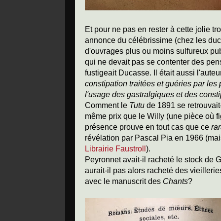
Et pour ne pas en rester à cette jolie 
annonce du célébrissime (chez les duc
d'ouvrages plus ou moins sulfureux pub
qui ne devait pas se contenter des pen
fustigeait Ducasse. Il était aussi l'aute
constipation traitées et guéries par les
l'usage des gastralgiques et des consti
Comment le
Tutu
de 1891 se retrouvait
même prix que le Willy (une pièce où f
présence prouve en tout cas que ce
ra
révélation par Pascal Pia en 1966 (m
Librairie Faustroll
).
Peyronnet avait-il racheté le stock de 
aurait-il pas alors racheté des vieille
avec le manuscrit des
Chants
?