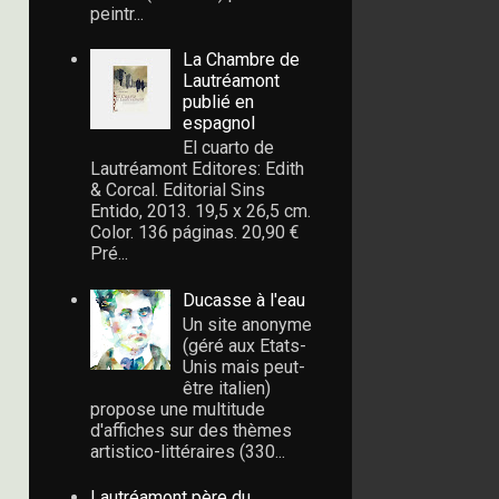
peintr...
La Chambre de
Lautréamont
publié en
espagnol
El cuarto de
Lautréamont Editores: Edith
& Corcal. Editorial Sins
Entido, 2013. 19,5 x 26,5 cm.
Color. 136 páginas. 20,90 €
Pré...
Ducasse à l'eau
Un site anonyme
(géré aux Etats-
Unis mais peut-
être italien)
propose une multitude
d'affiches sur des thèmes
artistico-littéraires (330...
Lautréamont père du