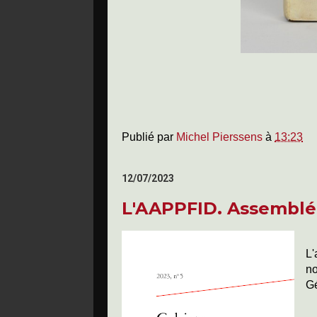
Publié par
Michel Pierssens
à
13:23
12/07/2023
L'AAPPFID. Assemblé
L'
n
Gé