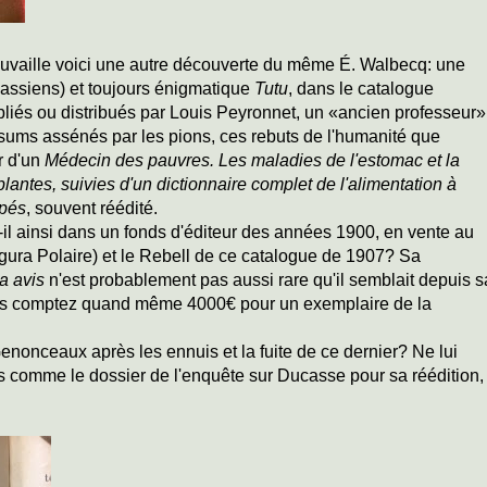
trouvaille voici une autre découverte du même É. Walbecq: une
assiens) et toujours énigmatique
Tutu
, dans le catalogue
liés ou distribués par Louis Peyronnet, un «ancien professeur»
sums assénés par les pions, ces rebuts de l'humanité que
ur d'un
Médecin des pauvres. Les maladies de l'estomac et la
 plantes, suivies d'un dictionnaire complet de l'alimentation à
pés
, souvent réédité.
-il ainsi dans un fonds d'éditeur des années 1900, en vente au
igura Polaire) et le Rebell de ce catalogue de 1907? Sa
ra avis
n'est probablement pas aussi rare qu'il semblait depuis s
ais comptez quand même 4000€ pour un exemplaire de la
Genonceaux après les ennuis et la fuite de ce dernier? Ne lui
ries comme le dossier de l'enquête sur Ducasse pour sa réédition,