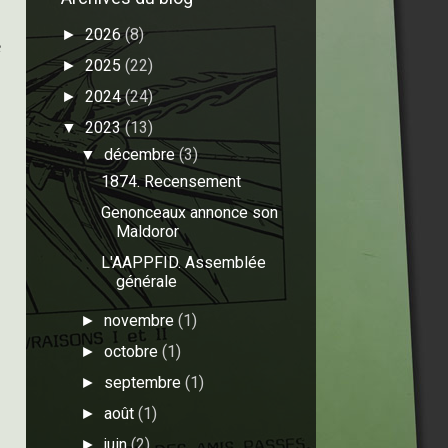
2026
(8)
►
e
2025
(22)
►
2024
(24)
►
2023
(13)
▼
décembre
(3)
▼
1874. Recensement
Genonceaux annonce son
Maldoror
L'AAPPFID. Assemblée
générale
novembre
(1)
►
octobre
(1)
►
septembre
(1)
►
août
(1)
►
juin
(2)
►