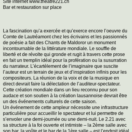
Site internet www.theatre221.ch
Bar et restauration sur place
La fascination qu’a exercée et qu’exerce encore l’oeuvre du
Comte de Lautréamont chez les écrivains et les passionnés
de poésie a fait des Chants de Maldoror un monument
incontournable de la littérature mondiale. Le souffle de
liberté et de révolte qui gronde et rugit à travers cette prose
en fait un tremplin idéal pour la profération ou la susurration
du narrateur. L’écartèlement de l’imaginaire que suscite
l’auteur est un terrain de jeux et d’inspiration infinis pour les
compositeurs. La réunion de la voix et de la musique en
direct devrait faire la délectation de l’auditeur-spectateur.
Cette création mondiale dans un lieu reconnu pour son
audace et son soutien à la création lausannoise devrait être
un des événements culturels de cette saison.
Un événement de cette ampleur nécessite une infrastructure
particulière pour accueillir le spectateur et lui permettre de
s’envoler une demi-journée ou une demi-nuit. Le 2.21 avec
sa structure à la foi ouverte et intimiste – la 2ème salle avec
son bar, la voûte et le bar de la 1ère salle – est l’endroit idéal