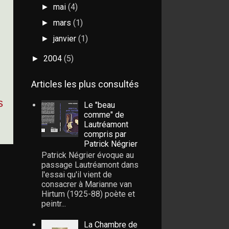
mai
(4)
►
mars
(1)
►
janvier
(1)
►
2004
(5)
►
Articles les plus consultés
s
Le "beau
comme" de
Lautréamont
compris par
Patrick Négrier
Patrick Négrier évoque au
passage Lautréamont dans
l'essai qu'il vient de
consacrer à Marianne van
Hirtum (1925-88) poète et
peintr...
La Chambre de