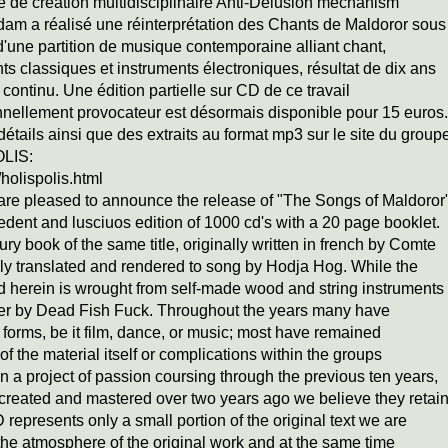
 de création multidisciplinaire Anti-Delusion mechanism
am a réalisé une réinterprétation des Chants de Maldoror sous
d'une partition de musique contemporaine alliant chant,
ts classiques et instruments électroniques, résultat de dix ans
l continu. Une édition partielle sur CD de ce travail
nnellement provocateur est désormais disponible pour 15 euros.
détails ainsi que des extraits au format mp3 sur le site du group
LIS:
holispolis.html
are pleased to announce the release of "The Songs of Maldoror
ent and lusciuos edition of 1000 cd's with a 20 page booklet.
ry book of the same title, originally written in french by Comte
ly translated and rendered to song by Hodja Hog. While the
d herein is wrought from self-made wood and string instruments
izer by Dead Fish Fuck. Throughout the years many have
r forms, be it film, dance, or music; most have remained
of the material itself or complications within the groups
en a project of
passion coursing through the previous ten years,
 created and mastered over two years ago we believe they retai
D represents only a small portion of the original text we are
 the atmosphere of the original work and at the same time