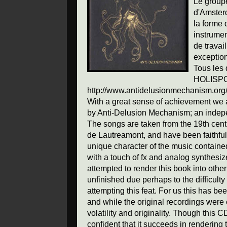
Le groupe
d'Amsterd
la forme 
instrumen
de travai
exceptio
Tous les 
HOLISPO
http://www.antidelusionmechanism.org/
With a great sense of achievement we 
by Anti-Delusion Mechanism; an indeped
The songs are taken from the 19th centu
de Lautreamont, and have been faithful
unique character of the music containe
with a touch of fx and analog synthes
attempted to render this book into othe
unfinished due perhaps to the difficulty 
attempting this feat. For us this has be
and while the original recordings were
volatility and originality. Though this C
confident that it succeeds in rendering