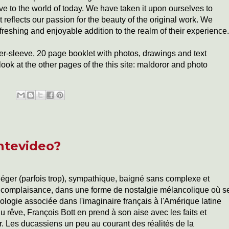
e to the world of today. We have taken it upon ourselves to
reflects our passion for the beauty of the original work. We
refreshing and enjoyable addition to the realm of their experience.
ner-sleeve, 20 page booklet with photos, drawings and text
ook at the other pages of the this site: maldoror and photo
ontevideo?
 léger (parfois trop), sympathique, baigné sans complexe et
omplaisance, dans une forme de nostalgie mélancolique où s
hologie associée dans l'imaginaire français à l'Amérique latine
u rêve, François Bott en prend à son aise avec les faits et
er. Les ducassiens un peu au courant des réalités de la