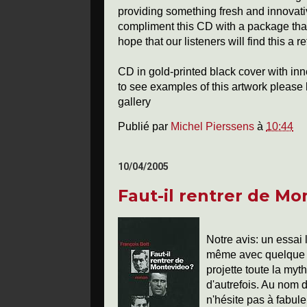
providing something fresh and innovativ
compliment this CD with a package that 
hope that our listeners will find this a 
CD in gold-printed black cover with in
to see examples of this artwork please l
gallery
Publié par
Michel Pierssens
à
10:44
10/04/2005
Faut-il rentrer de M
Notre avis: un essai
même avec quelque c
projette toute la myt
d'autrefois. Au nom d
n'hésite pas à fabul