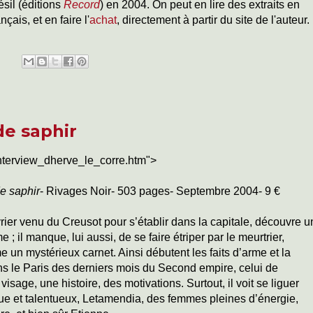
ésil (éditions
Record
) en 2004. On peut en lire des extraits en
çais, et en faire l'
achat
, directement à partir du site de l'auteur.
e saphir
nterview_dherve_le_corre.htm">
e saphir
- Rivages Noir- 503 pages- Septembre 2004- 9 €
rier venu du Creusot pour s’établir dans la capitale, découvre u
il manque, lui aussi, de se faire étriper par le meurtrier,
me un mystérieux carnet. Ainsi débutent les faits d’arme et la
ans le Paris des derniers mois du Second empire, celui de
 visage, une histoire, des motivations. Surtout, il voit se liguer
que et talentueux, Letamendia, des femmes pleines d’énergie,