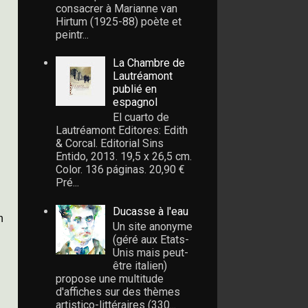
consacrer à Marianne van
Hirtum (1925-88) poète et
peintr...
La Chambre de
Lautréamont
publié en
espagnol
El cuarto de
Lautréamont Editores: Edith
& Corcal. Editorial Sins
Entido, 2013. 19,5 x 26,5 cm.
Color. 136 páginas. 20,90 €
Pré...
Ducasse à l'eau
n
Un site anonyme
(géré aux Etats-
Unis mais peut-
être italien)
propose une multitude
d'affiches sur des thèmes
artistico-littéraires (330...