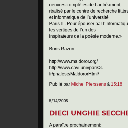
oeuvres complètes de Lautréamont,
réalisé par le centre de recherche littér
et informatique de l’université
Paris-III. Pour épouser par l’informatiq
les vertiges de l’un des
inspirateurs de la poésie moderne.»
Boris Razon
http://www.maldoror.org/
http://www.cavi.univparis3.
fr/phalese/MaldororHtml/
Publié par
Michel Pierssens
à
15:18
5/14/2005
DIECI UNGHIE SECCH
A paraître prochainement: