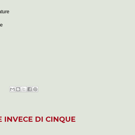
ature
ue
E INVECE DI CINQUE