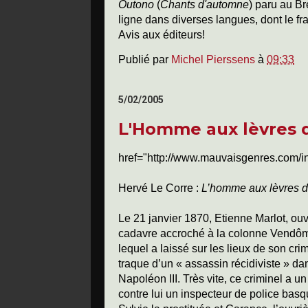
Outono
(
Chants d'automne
) paru au Br
ligne dans diverses langues, dont le fran
Avis aux éditeurs!
Publié par
Michel Pierssens
à
09:33
5/02/2005
L'Homme aux lèvres d
href="http://www.mauvaisgenres.com/i
Hervé Le Corre :
L’homme aux lèvres d
Le 21 janvier 1870, Etienne Marlot, ouv
cadavre accroché à la colonne Vendôme ; 
lequel a laissé sur les lieux de son cri
traque d’un « assassin récidiviste » d
Napoléon III.
Très vite, ce criminel a un
contre lui un inspecteur de police bas