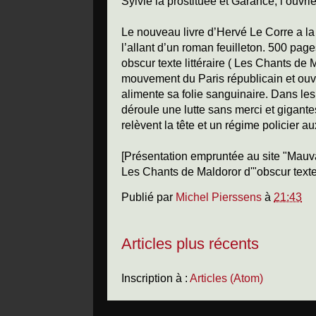
Sylvie la prostituée et Garance, l’ouvriè
Le nouveau livre d’Hervé Le Corre a la 
l’allant d’un roman feuilleton. 500 page
obscur texte littéraire ( Les Chants de 
mouvement du Paris républicain et ouv
alimente sa folie sanguinaire. Dans les
déroule une lutte sans merci et gigantes
relèvent la tête et un régime policier au
[Présentation empruntée au site "Mauvai
Les Chants de Maldoror d'"obscur texte l
Publié par
Michel Pierssens
à
21:43
Articles plus récents
Inscription à :
Articles (Atom)