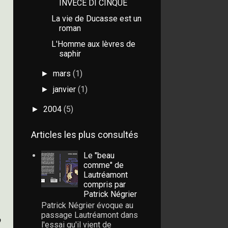
INVECE DI CINQUE
La vie de Ducasse est un
roman
L'Homme aux lèvres de
saphir
mars
(1)
►
janvier
(1)
►
2004
(5)
►
Articles les plus consultés
Le "beau
comme" de
Lautréamont
compris par
Patrick Négrier
Patrick Négrier évoque au
passage Lautréamont dans
o
l'essai qu'il vient de