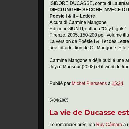
ISIDORE DUCASSE, conte di Lautréa
DIECI UNGHIE SECCHE INVECE DI
Poesie I & II – Lettere
A cura di Carmine Mangone
Edizioni GIUNTI, collana “City Lights”
Firenze, 2005, 150-200 pp., volume illu
La version de Poésie I & II et des Lett
une introduction de C . Mangone. Elle s
Carmine Mangone a déjà publié une an
Joyce Mansour (2003) et il vient de tra
Publié par
Michel Pierssens
à
15:24
5/04/2005
La vie de Ducasse es
Le romancier brésilien
Ruy Câmara
a r