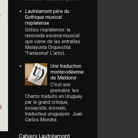
Lautréamont père du
,
Gothique musical
rioplatense
e
Gótico rioplatense: la
renovada escena musical
que viene de las entrañas
Malayunta Orquestita:
"Fantasma" L'articl...
Une traduction
montevidéenne
de Maldoror
C'est une
première: les
Chants traduits en Uruguay
par le grand critique,
s
essayiste, écrivain,
traducteur uruguayen Juan
Carlos Mondra...
Cahiers Lautréamont