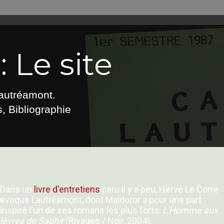
 Le site
Lautréamont.
, Bibliographie
Dans un
livre d'entretiens
paru il y a peu, Hervé Le Corre
évoque Lautréamont, dont Maldoror a pour une part
inspiré l'un de ses romans les plus forts,
L'Homme aux
lèvres de Saphir
(Rivages / Noir, 2004).