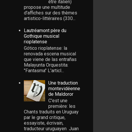
être italien)
propose une multitude
d'affiches sur des thèmes
artistico-littéraires (330...
Lautréamont père du
Gothique musical
rioplatense
Gótico rioplatense: la
renovada escena musical
que viene de las entrañas
Malayunta Orquestita:
"Fantasma" L'articl...
Une traduction
montevidéenne
de Maldoror
C'est une
première: les
Chants traduits en Uruguay
par le grand critique,
essayiste, écrivain,
traducteur uruguayen Juan