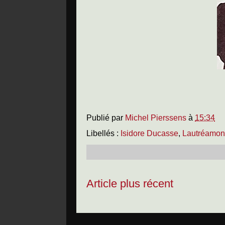
Publié par
Michel Pierssens
à
15:34
Libellés :
Isidore Ducasse
,
Lautréamon
Article plus récent