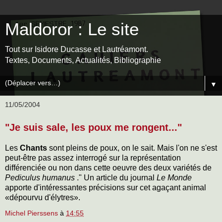
Maldoror : Le site
Tout sur Isidore Ducasse et Lautréamont.
Textes, Documents, Actualités, Bibliographie
▼
11/05/2004
"Je suis sale, les poux me rongent..."
Les
Chants
sont pleins de poux, on le sait. Mais l'on ne s'est
peut-être pas assez interrogé sur la représentation
différenciée ou non dans cette oeuvre des deux variétés de
Pediculus humanus
."
Un article du journal
Le Monde
apporte d'intéressantes précisions sur cet agaçant animal
«dépourvu d'élytres».
Michel Pierssens
à
14:55