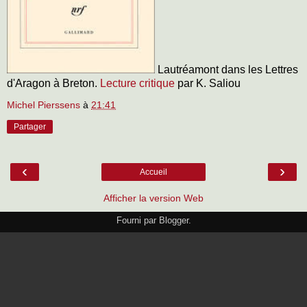
Lautréamont dans les Lettres
d'Aragon à Breton.
Lecture critique
par K. Saliou
Michel Pierssens
à
21:41
Partager
‹
›
Accueil
Afficher la version Web
Fourni par
Blogger
.