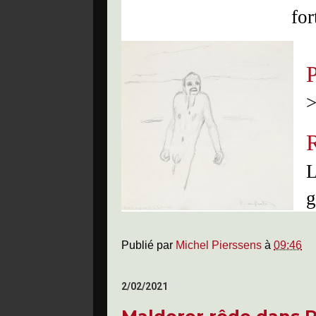
for
>
R
L
g
Publié par
Michel Pierssens
à
09:46
2/02/2021