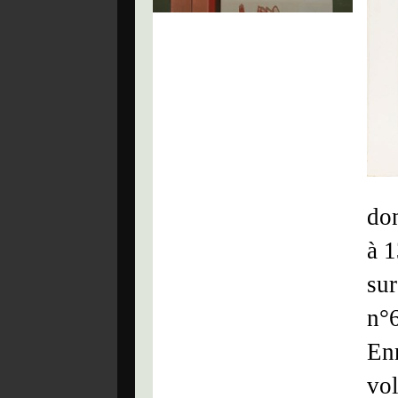
don
à 1
sur
n°
Enr
vol