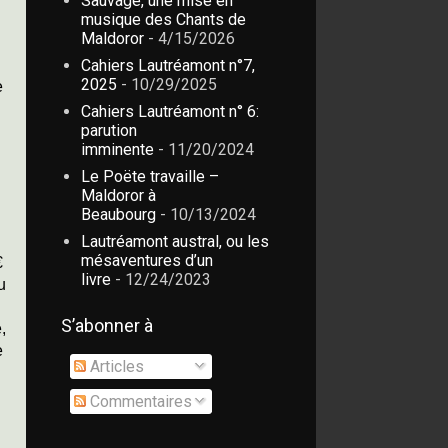
Sauvage, une mise en
musique des Chants de
Maldoror
- 4/15/2026
Cahiers Lautréamont n°7,
2025
- 10/29/2025
e
Cahiers Lautréamont n° 6:
parution
imminente
- 11/20/2024
Le Poëte travaille –
Maldoror à
Beaubourg
- 10/13/2024
Lautréamont austral, ou les
mésaventures d’un
€
livre
- 12/24/2023
u
S’abonner à
,
e
Articles
Commentaires