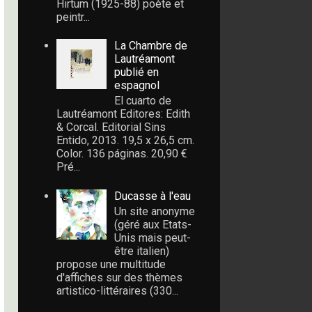
Hirtum (1925-88) poète et
peintr...
La Chambre de
Lautréamont
publié en
espagnol
El cuarto de
Lautréamont Editores: Edith
& Corcal. Editorial Sins
Entido, 2013. 19,5 x 26,5 cm.
Color. 136 páginas. 20,90 €
Pré...
Ducasse à l'eau
Un site anonyme
(géré aux Etats-
Unis mais peut-
être italien)
propose une multitude
d'affiches sur des thèmes
artistico-littéraires (330...
-