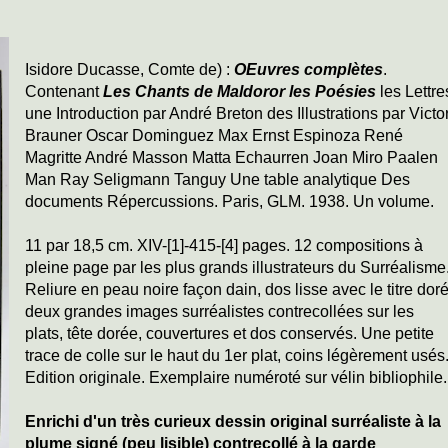
Isidore Ducasse, Comte de) :
OEuvres complètes
.
Contenant
Les Chants de Maldoror les Poésies
les Lettre
une Introduction par André Breton des Illustrations par Victo
Brauner Oscar Dominguez Max Ernst Espinoza René
Magritte André Masson Matta Echaurren Joan Miro Paalen
Man Ray Seligmann Tanguy Une table analytique Des
documents Répercussions. Paris, GLM. 1938. Un volume.
11 par 18,5 cm. XIV-[1]-415-[4] pages. 12 compositions à
pleine page par les plus grands illustrateurs du Surréalisme
Reliure en peau noire façon dain, dos lisse avec le titre doré
deux grandes images surréalistes contrecollées sur les
plats, tête dorée, couvertures et dos conservés. Une petite
trace de colle sur le haut du 1er plat, coins légèrement usés
Edition originale. Exemplaire numéroté sur vélin bibliophile.
Enrichi d'un très curieux dessin original surréaliste à la
plume signé (peu lisible) contrecollé à la garde