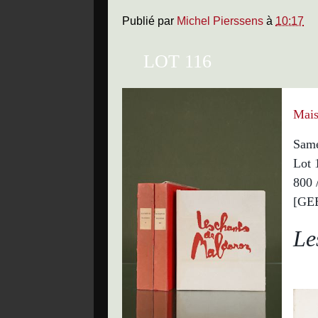
Publié par
Michel Pierssens
à
10:17
LOT 116
Mais
Same
Lot 
800 
[GE
Le