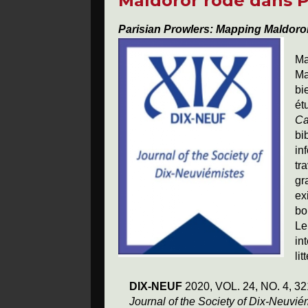
Maldoror rôde dans P
Parisian Prowlers: Mapping Maldoror
Ma
Ma
bi
ét
Ca
bi
in
tr
gr
ex
bo
Le
in
li
DIX-NEUF
2020, VOL. 24, NO. 4, 32
Journal of the Society of Dix-Neuvié