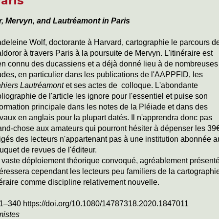
aris
, Mervyn, and Lautréamont in Paris
deleine Wolf, doctorante à Harvard, cartographie le parcours d
ldoror à travers Paris à la poursuite de Mervyn. L'itinéraire est
en connu des ducassiens et a déjà donné lieu à de nombreuses
udes, en particulier dans les publications de l'AAPPFID, les
hiers Lautréamont
et ses actes de colloque. L'abondante
bliographie de l'article les ignore pour l'essentiel et puise son
formation principale dans les notes de la Pléiade et dans des
avaux en anglais pour la plupart datés. Il n'apprendra donc pas
and-chose aux amateurs qui pourront hésiter à dépenser les 39
igés des lecteurs n'appartenant pas à une institution abonnée a
uquet de revues de l'éditeur.
 vaste déploiement théorique convoqué, agréablement présenté
téressera cependant les lecteurs peu familiers de la cartographi
ttéraire comme discipline relativement nouvelle.
1–340 https://doi.org/10.1080/14787318.2020.1847011
mistes