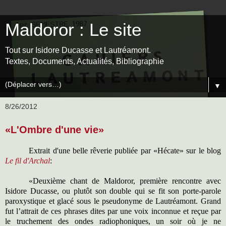
Maldoror : Le site
Tout sur Isidore Ducasse et Lautréamont.
Textes, Documents, Actualités, Bibliographie
▼
8/26/2012
«L'Ombre d'une vie»
Extrait d'une belle rêverie publiée par «Hécate» sur le blog
Le fil d'Archal
:
«Deuxième chant de Maldoror, première rencontre avec
Isidore Ducasse, ou plutôt son double qui se fit son porte-parole
paroxystique et glacé sous le pseudonyme de Lautréamont. Grand
fut l’attrait de ces phrases dites par une voix inconnue et reçue par
le truchement des ondes radiophoniques, un soir où je ne