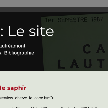
 Le site
Lautréamont.
, Bibliographie
e saphir
nterview_dherve_le_corre.htm">