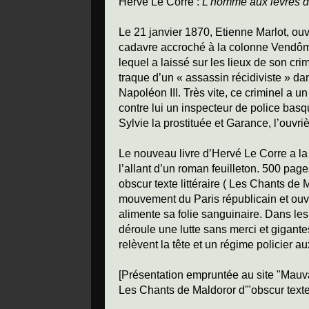
Hervé Le Corre :
L’homme aux lèvres d
Le 21 janvier 1870, Etienne Marlot, ouv
cadavre accroché à la colonne Vendôme ; 
lequel a laissé sur les lieux de son cri
traque d’un « assassin récidiviste » d
Napoléon III.
Très vite, ce criminel a un
contre lui un inspecteur de police bas
Sylvie la prostituée et Garance, l’ouvriè
Le nouveau livre d’Hervé Le Corre a la 
l’allant d’un roman feuilleton. 500 page
obscur texte littéraire ( Les Chants de 
mouvement du Paris républicain et ouv
alimente sa folie sanguinaire. Dans les
déroule une lutte sans merci et gigantes
relèvent la tête et un régime policier au
[Présentation empruntée au site "Mauvai
Les Chants de Maldoror d'"obscur texte l