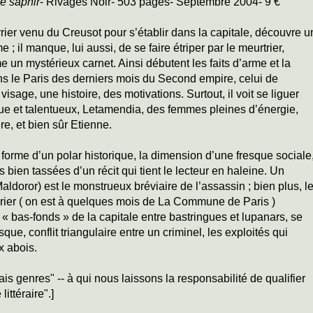
e saphir
- Rivages Noir- 503 pages- Septembre 2004- 9 €
rier venu du Creusot pour s’établir dans la capitale, découvre u
il manque, lui aussi, de se faire étriper par le meurtrier,
me un mystérieux carnet. Ainsi débutent les faits d’arme et la
ans le Paris des derniers mois du Second empire, celui de
 visage, une histoire, des motivations. Surtout, il voit se liguer
que et talentueux, Letamendia, des femmes pleines d’énergie,
re, et bien sûr Etienne.
forme d’un polar historique, la dimension d’une fresque sociale
s bien tassées d’un récit qui tient le lecteur en haleine. Un
Maldoror) est le monstrueux bréviaire de l’assassin ; bien plus, l
rier ( on est à quelques mois de La Commune de Paris )
 « bas-fonds » de la capitale entre bastringues et lupanars, se
que, conflit triangulaire entre un criminel, les exploités qui
x abois.
s genres" -- à qui nous laissons la responsabilité de qualifier
ittéraire".]