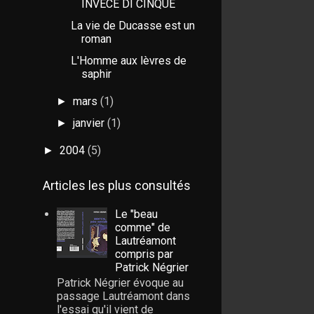
INVECE DI CINQUE
La vie de Ducasse est un
roman
L'Homme aux lèvres de
saphir
mars
(1)
►
janvier
(1)
►
2004
(5)
►
Articles les plus consultés
Le "beau
comme" de
Lautréamont
compris par
Patrick Négrier
Patrick Négrier évoque au
passage Lautréamont dans
l'essai qu'il vient de