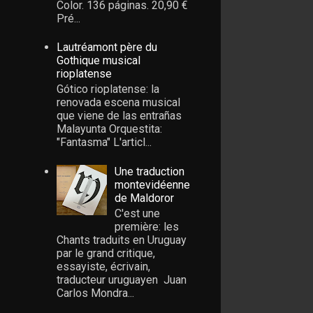
Color. 136 páginas. 20,90 €
Pré...
Lautréamont père du
Gothique musical
rioplatense
Gótico rioplatense: la
renovada escena musical
que viene de las entrañas
Malayunta Orquestita:
"Fantasma" L'articl...
Une traduction
montevidéenne
de Maldoror
C'est une
première: les
Chants traduits en Uruguay
par le grand critique,
essayiste, écrivain,
traducteur uruguayen Juan
Carlos Mondra...