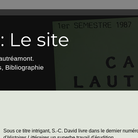
 Le site
Lautréamont.
, Bibliographie
Sous ce titre intrigant, S.-C. David livre dans le dernier numér
d'
Histoires Littéraires
un superbe travail d'érudition