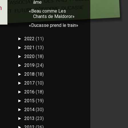
âme
n
«Beau comme Les
Chants de Maldoror»
«Ducasse prend le train»
2022
(11)
►
2021
(13)
►
2020
(18)
►
2019
(24)
►
2018
(18)
►
2017
(10)
►
2016
(18)
►
2015
(19)
►
2014
(30)
►
2013
(23)
►
2012
(26)
►