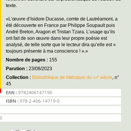
texte.
«L’œuvre d’Isidore Ducasse, comte de Lautréamont, a
été découverte en France par Philippe Soupault puis
André Breton, Aragon et Tristan Tzara. L’usage qu’ils
ont fait de son œuvre dans leur propre poésie est
analysé, de telle sorte que le lecteur dira qu’elle est «
toujours présente à ma conscience ! ».»
Nombre de pages :
155
Parution :
23/08/2023
e
Collection :
Bibliothèque de littérature du
xx
siècle
, n°
45
EAN :
9782406147190
ISBN :
978-2-406-14719-0
3