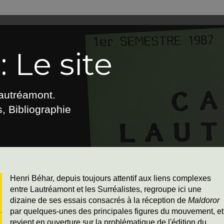
 Le site
Lautréamont.
, Bibliographie
Henri Béhar, depuis toujours attentif aux liens complexes
entre Lautréamont et les Surréalistes, regroupe ici une
dizaine de ses essais consacrés à la réception de
Maldoror
par quelques-unes des principales figures du mouvement, et
revient en ouverture sur la problématique de l'édition du