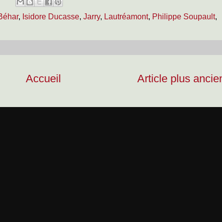
Béhar
,
Isidore Ducasse
,
Jarry
,
Lautréamont
,
Philippe Soupault
,
Accueil
Article plus ancie