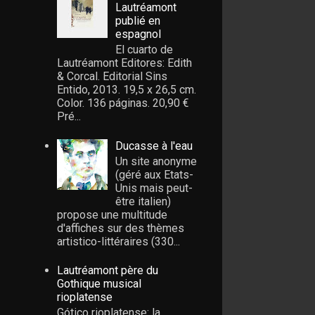
Lautréamont
publié en
espagnol
El cuarto de
Lautréamont Editores: Edith
& Corcal. Editorial Sins
Entido, 2013. 19,5 x 26,5 cm.
Color. 136 páginas. 20,90 €
Pré...
Ducasse à l'eau
Un site anonyme
(géré aux Etats-
Unis mais peut-
être italien)
propose une multitude
d'affiches sur des thèmes
artistico-littéraires (330...
Lautréamont père du
Gothique musical
rioplatense
Gótico rioplatense: la