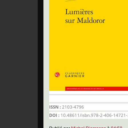
ISSN :
2103-4796
DOI :
10.48611/isbn.978-2-406-14721-