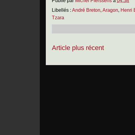
Publié par
Michel Pierssens
à
04:58
Libellés :
André Breton
,
Aragon
,
Henri 
Tzara
Article plus récent