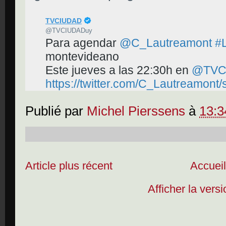
✔
TVCIUDAD
@TVCIUDADuy
Para agendar 
@
C_Lautreamont
#
montevideano
Este jueves a las 22:30h en 
@
TVC
https://twitter.com/C_Lautreamon
Publié par
Michel Pierssens
à
13:3
Article plus récent
Accuei
Afficher la vers