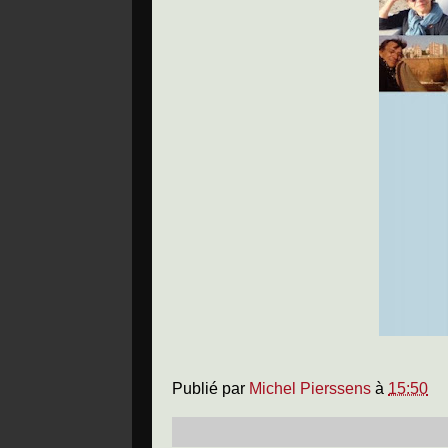
Publié par
Michel Pierssens
à
15:50