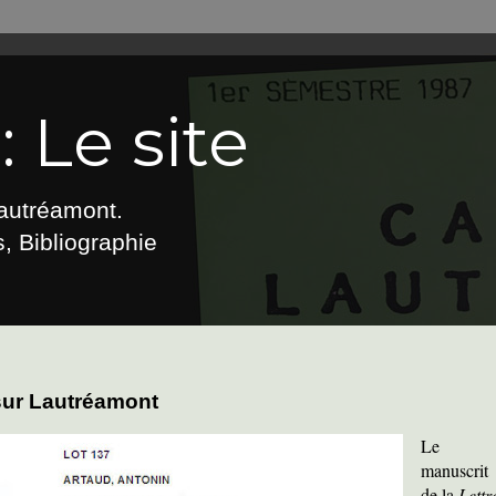
 Le site
Lautréamont.
, Bibliographie
 sur Lautréamont
Le
manuscrit
de la
Lettr