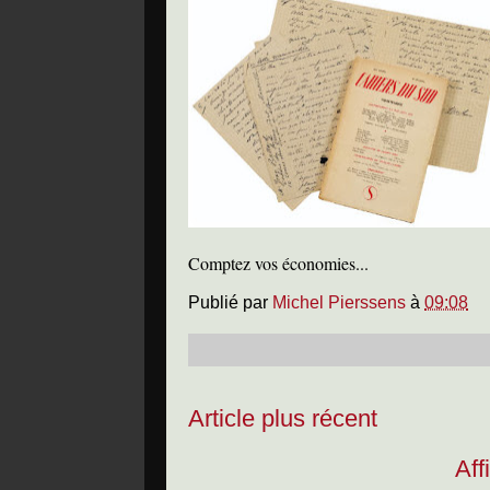
Comptez vos économies...
Publié par
Michel Pierssens
à
09:08
Article plus récent
Aff