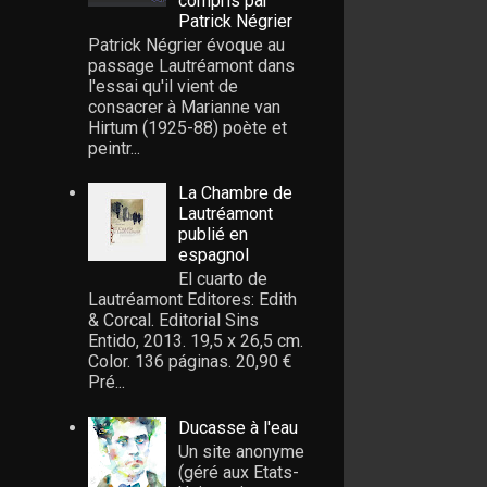
compris par
Patrick Négrier
Patrick Négrier évoque au
passage Lautréamont dans
l'essai qu'il vient de
consacrer à Marianne van
Hirtum (1925-88) poète et
peintr...
La Chambre de
Lautréamont
publié en
espagnol
El cuarto de
Lautréamont Editores: Edith
& Corcal. Editorial Sins
Entido, 2013. 19,5 x 26,5 cm.
Color. 136 páginas. 20,90 €
Pré...
Ducasse à l'eau
Un site anonyme
(géré aux Etats-