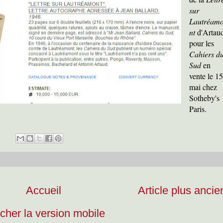
sur
Lautréam
nt
d'Artau
pour les
Cahiers d
Sud
en
vente le 15
mai chez
Sotheby's
Paris.
Accueil
Article plus ancie
icher la version mobile