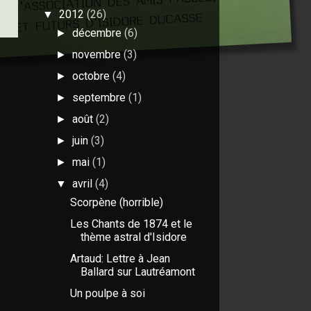
2012
(26)
▼
décembre
(6)
►
novembre
(3)
►
octobre
(4)
►
septembre
(1)
►
août
(2)
►
juin
(3)
►
mai
(1)
►
avril
(4)
▼
Scorpène (horrible)
Les Chants de 1874 et le
thème astral d'Isidore
Artaud: Lettre à Jean
Ballard sur Lautréamont
Un poulpe à soi