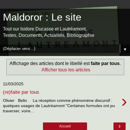
Maldoror : Le site
Tout sur Isidore Ducasse et Lautréamont.
Textes, Documents, Actualités, Bibliographie
▼
Affichage des articles dont le libellé est
faite par tous
.
Afficher tous les articles
11/03/2025
(re)faite par tous
›
Olivier Belin La réception comme phénomène discursif :
quelques usages de Lautréamont "Certaines formules ont pu
traverser, voire...
›
Accueil