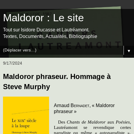
Maldoror : Le site
Tout sur Isidore Ducasse et Lautréamont.
Textes, Documents, Actualités, Bibliographie
▼
9/17/2024
Maldoror phraseur. Hommage à
Steve Murphy
Arnaud
Bernadet,
« Maldoror
phraseur »
Des
Chants de Maldoror
aux
Poésies
,
Lautréamont se revendique certes
parodiste ou même « autoparodiste ».