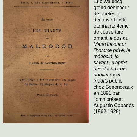
Éric Walbecq,
grand dénicheur
de raretés, a
découvert cette
étonnante 4ème
de couverture
ornant le dos du
Marat inconnu;
l'homme privé, le
médecin, le
savant : d'après
des documents
nouveaux et
inédits
publié
chez Genonceaux
en 1891 par
l'omniprésent
Augustin Cabanès
(1862-1928).