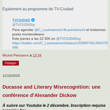
Également au programme de TV-Ciudad:
✔
TVCIUDAD
@TVCIUDADuy
Para agendar 
@
C_Lautreamont
#
Lautréamont
 el misterioso 
poeta montevideano
Este jueves a las 22:30h en 
@
TVCIUDADuy
https://twitter.com/C_Lautreamont/status/1330897461494378
496
Michel Pierssens
à
13:34
Partager
11/19/2020
Ducasse and Literary Misrecognition: une
conférence d’Alexander Dickow
À suivre sur Youtube le 2 décembre. Inscription requise