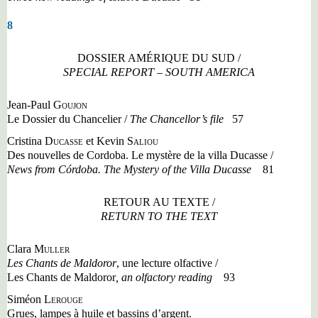
8
DOSSIER AMÉRIQUE DU SUD /
SPECIAL REPORT – SOUTH AMERICA
Jean-Paul
Goujon
Le Dossier du Chancelier /
The Chancellor
’
s file
57
Cristina
Ducasse
et Kevin
Saliou
Des nouvelles de Cordoba. Le mystère de la villa Ducasse /
News from Córdoba. The Mystery of the Villa Ducasse
81
RETOUR AU TEXTE /
RETURN TO THE TEXT
Clara
Muller
Les Chants de Maldoror
, une lecture olfactive /
Les Chants de Maldoror
, an olfactory reading
93
Siméon
Lerouge
Grues, lampes à huile et bassins d
’
argent.