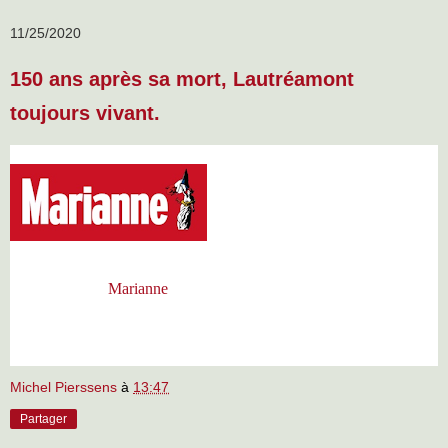
11/25/2020
150 ans après sa mort, Lautréamont
toujours vivant.
Par Nidal Taibi
Le 24 novembre 2020 correspond au
150e anniversaire de la disparition du
poète Isidore Ducasse, plus connu
sous le nom d’emprunt de
Lautréamont (1846-1870), auteur des célèbres "Chants de Maldoror". A
Marianne
" s’est entretenu avec Kevin Saliou,
cette occasion, "
directeur des érudits "Cahiers Lautréamont" (Classiques Garnier).
Retour sur un auteur et une œuvre sulfureuse, provocatrice,
complexe et énigmatique, qui n’a toujours pas livré tous ses secrets.
Michel Pierssens
à
13:47
Partager