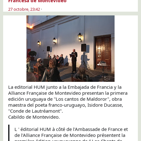
Francesa de Montevideo
2
7
o
c
t
o
b
r
e
,
2
3
:
4
2
·
S
i
t
h
e
l
g
S
p
t
o
e
n
h
e
a
s
a
s
g
o
r
e
t
n
o
m
o
d
La editorial HUM junto a la Embajada de Francia y la 
Alliance Française de Montevideo presentan la primera 
edición uruguaya de "Los cantos de Maldoror", obra 
maestra del poeta franco-uruguayo, Isidore Ducasse, 
"Conde de Lautréamont".
Cabildo de Montevideo.
L ' éditorial HUM à côté de l'Ambassade de France et 
de l'Alliance Française de Montevideo présentent la 