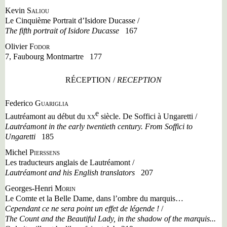
Kevin
Saliou
Le Cinquième Portrait d
’
Isidore Ducasse /
The fifth portrait of Isidore Ducasse
167
Olivier
Fodor
7, Faubourg Montmartre
177
RÉCEPTION /
RECEPTION
Federico
Guariglia
e
Lautréamont au début du
xx
siècle. De Soffici à Ungaretti /
Lautréamont in the early twentieth century. From Soffici to
Ungaretti
185
Michel
Pierssens
Les traducteurs anglais de Lautréamont /
Lautréamont and his English translators
207
Georges-Henri
Morin
Le Comte et la Belle Dame, dans l
’
ombre du marquis…
Cependant ce ne sera point un effet de légende !
/
The Count and the Beautiful Lady, in the shadow of the marquis...