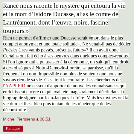
Rancé nous raconte le mystère qui entoura la vie
et la mort d’Isidore Ducasse, alias le comte de
Lautréamont, dont l’œuvre, noire, fascine
toujours.»
Rien ne permet d'affirmer que Ducasse serait «
mort dans le plus
complet anonymat et une totale solitude». Ne venait-il pas de dédier
Poésies
à ses «amis passés, présents, futurs»? Il en avait donc.
Certains ont fait écho à ses oeuvres dans quelques comptes-rendus.
Si l'on ignore qui a pu assister à la cérémonie, on sait qu'il eut droit
à des obsèques à Notre-Dame-de-Lorette, sa paroisse, qu'il la
fréquentât ou non. Impossible non plus de soutenir que nous ne
savons rien de sa vie. C'est tout le contraire. Les chercheurs de
l'AAPPFID
ne cessent d'apporter de nouvelles connaissances qui
enrichissent encore ce qui avait été magistralement décrit dans la
biographie signée par Jean-Jacques Lefrère. Mais les mythes ont la
vie dure et il est bien plus tentant de les répéter que de les
déconstruire.
Michel Pierssens
à
08:51
Partager