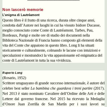
Non lascerò memorie
L’enigma di Lautréamont
Questo libro è il frutto di una ricerca, durata oltre cinque anni,
condotta dall’Autore nei luoghi in cui ha vissuto Isidore Ducasse,
meglio conosciuto come Conte di Lautréamont. Tarbes, Pau,
Bordeaux, Parigi e molte ore di studio dei documenti nella
Biblioteca Nazionale di Francia hanno composto gli elementi della
vita del Conte che appaiono in questo libro. Long li ha situati
storicamente e culturalmente, colmando le lacune con intuizioni e
speculazioni e mostrandoci la vita appassionante ed enigmatica del
conte di Lautréamont in tutta la sua vividezza.
Ruperto Long
(Rosario, 1952)
Scrittore uruguayano di grande successo internazionale, è autore del
celebre best seller
La bambina che guardava i treni partire
(2017).
Nel 2013 è stato nominato Cavaliere dell’Ordine delle Arti e delle
Lettere dal governo francese. Nel 2015 ha ricevuto la Medaglia
d’Onore Juan Zorrilla de San Martín per i suoi lavori su