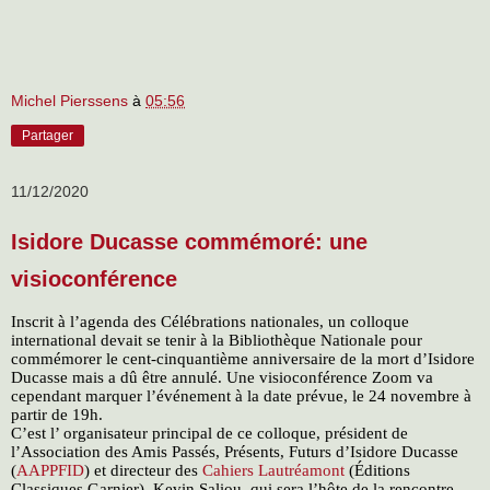
Michel Pierssens
à
05:56
Partager
11/12/2020
Isidore Ducasse commémoré: une
visioconférence
Inscrit à l’agenda des Célébrations nationales, un colloque
international devait se tenir à la Bibliothèque Nationale pour
commémorer le cent-cinquantième anniversaire de la mort d’Isidore
Ducasse mais a dû être annulé. Une visioconférence Zoom va
cependant marquer l’événement à la date prévue, le 24 novembre à
partir de 19h.
C’est l’ organisateur principal de ce colloque, président de
l’Association des Amis Passés, Présents, Futurs d’Isidore Ducasse
(
AAPPFID
) et directeur des
Cahiers Lautréamont
(Éditions
Classiques Garnier), Kevin Saliou, qui sera l’hôte de la rencontre