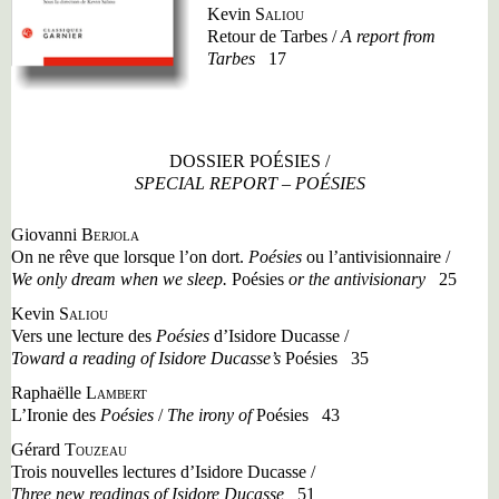
Kevin
Saliou
Retour de Tarbes /
A report from
Tarbes
17
DOSSIER POÉSIES /
SPECIAL REPORT – POÉSIES
Giovanni
Berjola
On ne rêve que lorsque l
’
on dort.
Poésies
ou l
’
antivisionnaire /
We only dream when we sleep.
Poésies
or the antivisionary
25
Kevin
Saliou
Vers une lecture des
Poésies
d
’
Isidore Ducasse /
Toward a reading of Isidore Ducasse
’
s
Poésies
35
Raphaëlle
Lambert
L
’
Ironie des
Poésies
/
The irony of
Poésies
43
Gérard
Touzeau
Trois nouvelles lectures d
’
Isidore Ducasse /
Three new readings of Isidore Ducasse
51