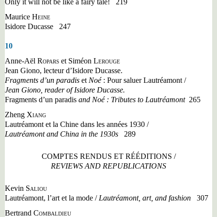
Only it will not be like a fairy tale!
219
Maurice
Heine
Isidore Ducasse
247
10
Anne-Aël
Ropars
et Siméon
Lerouge
Jean Giono, lecteur d
’
Isidore Ducasse.
Fragments d
’
un paradis
et
Noé
: Pour saluer Lautréamont /
Jean Giono, reader of Isidore Ducasse.
Fragments d
’
un paradis
and Noé : Tributes to Lautréamont
265
Zheng
Xiang
Lautréamont et la Chine dans les années 1930 /
Lautréamont and China in the 1930s
289
COMPTES RENDUS ET RÉÉDITIONS /
REVIEWS AND REPUBLICATIONS
Kevin
Saliou
Lautréamont, l
’
art et la mode /
Lautréamont, art, and fashion
307
Bertrand
Combaldieu