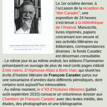
Le 1er octobre dernier, à
l’occasion de la
réception du
“don Caradec”
, une
exposition de 24 heures
s’est tenue
à la bibliothèque
de l’Arsenal
. Manuscrits,
livres imprimés, papiers
concernant son oeuvre et
ses activités littéraires ou
éditoriales, correspondances
diverses : le fonds Caradec
est désormais consultable.
- Le même jour et au même endroit, les éditions Flammarion
présentaient un ouvrage de plus de neuf cents pages intitulé
Entre miens. D’Alphonse Allais à Boris Vian
, qui réunit les
écrits d’histoire littéraire de
François Caradec
parus sur
une soixantaine d’années dans différents périodiques, dont
certains sont aujourd’hui introuvables.
- Au même moment,
le n°43 d’
Histoires littéraires
(juillet-
août-septembre 2010) consacre un volumineux dossier aux
Chantiers de François Caradec
avec des textes inédits, des
études, des photographies et une bibliographie.