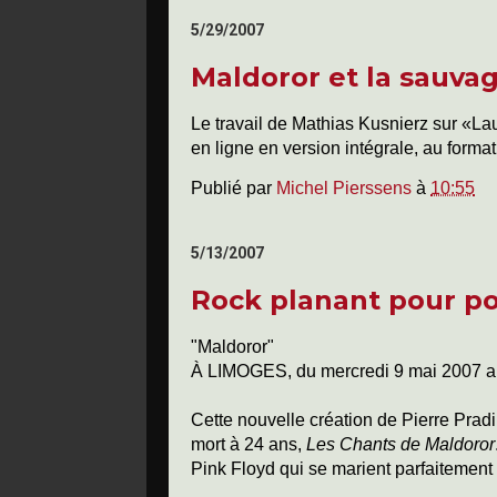
5/29/2007
Maldoror et la sauvag
Le travail de Mathias Kusnierz sur «L
en ligne en version intégrale, au forma
Publié par
Michel Pierssens
à
10:55
5/13/2007
Rock planant pour p
"Maldoror"
À LIMOGES, du mercredi 9 mai 2007 a
Cette nouvelle création de Pierre Pra
mort à 24 ans,
Les Chants de Maldoror
Pink Floyd qui se marient parfaitement