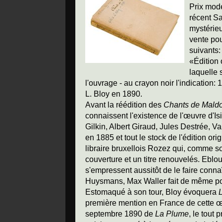
Prix modé
récent Sa
mystérieu
vente po
suivants:
«Édition 
laquelle s
l'ouvrage - au crayon noir l'indication: 
L. Bloy en 1890.
Avant la réédition des
Chants de Maldo
connaissent l'existence de l'œuvre d'I
Gilkin, Albert Giraud, Jules Destrée, V
en 1885 et tout le stock de l'édition o
libraire bruxellois Rozez qui, comme s
couverture et un titre renouvelés. Eblo
s'empressent aussitôt de le faire conna
Huysmans, Max Waller fait de même pou
Estomaqué à son tour, Bloy évoquera
première mention en France de cette œu
septembre 1890 de
La Plume
, le tout 