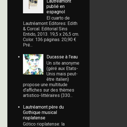
Lautréamont
publié en
espagnol
El cuarto de
Lautréamont Editores: Edith
& Corcal. Editorial Sins
Entido, 2013. 19,5 x 26,5 cm.
Color. 136 páginas. 20,90 €
Pré...
Ducasse à l'eau
Un site anonyme
(géré aux Etats-
Unis mais peut-
être italien)
propose une multitude
d'affiches sur des thèmes
artistico-littéraires (330...
Lautréamont père du
Gothique musical
rioplatense
Gótico rioplatense: la