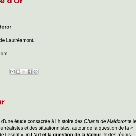
e d'Or
doror
 de Lautréamont.
.com
ur
 d'une étude consacrée à l’histoire des
Chants de Maldoror
tell
surréalistes et des situationnistes, autour de la question de la «
e l’esprit », in
L’art et la question de la Valeur
, textes réunis