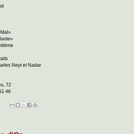
al
 Mal»
lante»
ntième
aits
arles Neyt et Nadar
es, 72
51 46