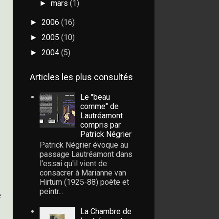
mars
(1)
►
2006
(16)
►
2005
(10)
►
2004
(5)
►
Articles les plus consultés
Le "beau
comme" de
Lautréamont
compris par
Patrick Négrier
Patrick Négrier évoque au
passage Lautréamont dans
l'essai qu'il vient de
consacrer à Marianne van
Hirtum (1925-88) poète et
peintr...
e
La Chambre de