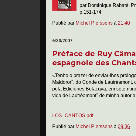
par Dominique Rabaté, Pre
p.151-174.
Publié par
Michel Pierssens
à
21:40
6/30/2007
Préface de Ruy Câmar
espagnole des Chant
«Tenho o prazer de enviar-lhes prólog
Maldoror", do Conde de Lautréamont, 
pela Ediciones Belacqva, em setembro
vida de Lautréamont" de minha autoria
LOS_CANTOS.pdf
Publié par
Michel Pierssens
à
09:36