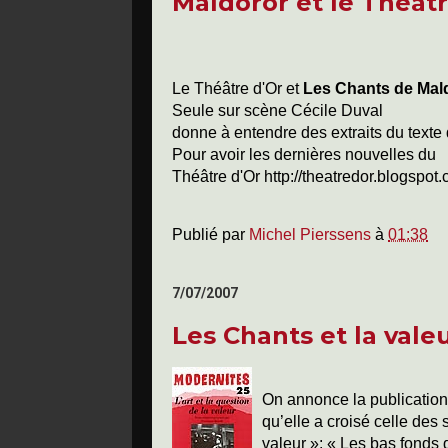
Maldoror et le Théâtr
Le Théâtre d'Or et
Les Chants de Mal
Seule sur scène Cécile Duval
donne à entendre des extraits du texte
Pour avoir les dernières nouvelles du
Théâtre d'Or http://theatredor.blogspot
Publié par
Michel Pierssens
à
01:38
7/07/2007
Les Chants et la vale
On annonce la publication
qu’elle a croisé celle des 
valeur »: « Les bas fonds d