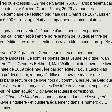
rés ou excessifs», 22 rue de Savoie, 75006 Paris) présentait a
lon du Livre Ancien (Grand Palais, 26-29 avril)un très
x exemplaire de l'édition originale des
Chants
de 1874. Mis en
ur 6 500 €, l'ouvrage était accompagné des commentaires
originale recouverte à l'époque d'une chemise en papier sur
ont calligraphiés: à l'encre noire le nom de l'auteur, le titre de
1ère édition très rare - et enfin, au crayon bleu la mention : prêté 
ror
en 1891 par Léon Genonceaux, peu de personnes
sidore Ducasse. Ce sont les poètes de la Jeune Belgique, Iwan
alère Gille, Georges Eekhoud, Max Waller, qui découvrent le livr
riginale de 1869 cédé naguère par son éditeur Louis Lacroix au
on prédécesseur, renonça à diffuser l'ouvrage malgré une
uis par la lecture de ce livre hors du commun, les Jeune Belgiqu
ître à des amis français. Jules Destrée envoie un exemplaire à
r Péladan et Léon Bloy avec lesquels il correspond.
Les Chants de Maldoror
l'année suivante dans
Le Désespéré
- l
vre singulière - et publiera également, dans le numéro du 1"
premier