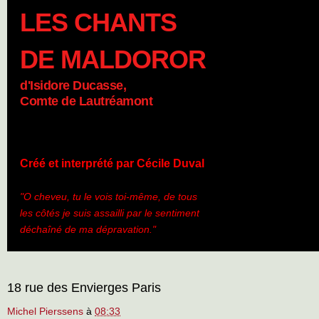
LES CHANTS
DE MALDOROR
d'Isidore Ducasse,
Comte de Lautréamont
Créé et interprété par Cécile Duval
"O cheveu, tu le vois toi-même, de tous
les côtés je suis assailli par le sentiment
déchaîné de ma dépravation."
18 rue des Envierges Paris
Michel Pierssens
à
08:33