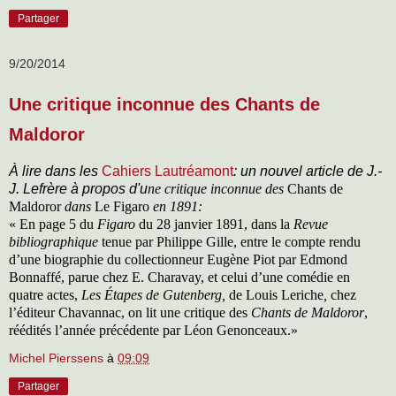
Partager
9/20/2014
Une critique inconnue des Chants de
Maldoror
À lire dans les
Cahiers Lautréamont
: un nouvel article de J.-
J. Lefrère à propos d'u
ne critique inconnue des
Chants de
Maldoror
dans
Le Figaro
en 1891:
«
En page 5 du
Figaro
du 28 janvier 1891, dans la
Revue
bibliographique
tenue par Philippe Gille, entre le compte rendu
d’une biographie du collectionneur Eugène Piot par Edmond
Bonnaffé, parue chez E. Charavay, et celui d’une comédie en
quatre actes,
Les Étapes de Gutenberg,
de Louis Leriche
,
chez
l’éditeur Chavannac, on lit une critique des
Chants de Maldoror
,
réédités l’année précédente par Léon Genonceaux.»
Michel Pierssens
à
09:09
Partager