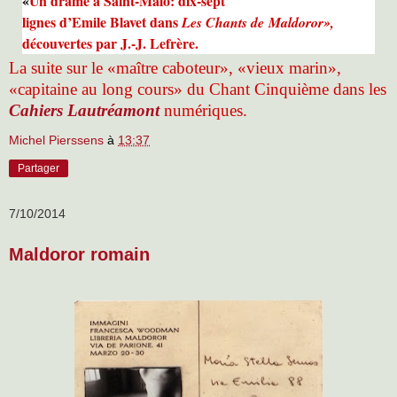
«
Un drame à Saint-Malo: dix-sept
lignes d’Emile Blavet dans
Les Chants de Maldoror
»,
découvertes par J.-J. Lefrère.
La suite sur le «maître caboteur», «vieux marin»,
«capitaine au long cours» du Chant Cinquième dans les
Cahiers Lautréamont
numériques.
Michel Pierssens
à
13:37
Partager
7/10/2014
Maldoror romain