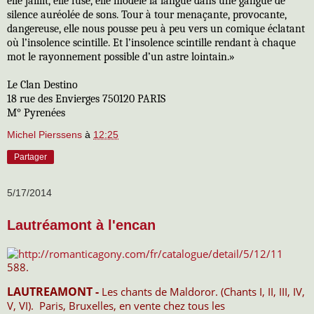
elle jaillit, elle fuse, elle modèle la langue dans une gangue de
silence auréolée de sons. Tour à tour menaçante, provocante,
dangereuse, elle nous pousse peu à peu vers un comique éclatant
où l’insolence scintille. Et l’insolence scintille rendant à chaque
mot le rayonnement possible d’un astre lointain.»
Le Clan Destino
18 rue des Envierges 750120 PARIS
M° Pyrenées
Michel Pierssens
à
12:25
Partager
5/17/2014
Lautréamont à l'encan
588.
LAUTREAMONT -
Les chants de Maldoror. (Chants I, II, III, IV,
V, VI). Paris, Bruxelles, en vente chez tous les