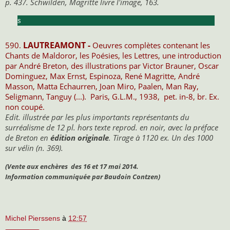
p. 437. Schwilden, Magritte livre l'image, 163.
s
LAUTREAMONT -
590.
Oeuvres complètes contenant les
Chants de Maldoror, les Poésies, les Lettres, une introduction
par André Breton, des illustrations par Victor Brauner, Oscar
Dominguez, Max Ernst, Espinoza, René Magritte, André
Masson, Matta Echaurren, Joan Miro, Paalen, Man Ray,
Seligmann, Tanguy (...). Paris, G.L.M., 1938, pet. in-8, br. Ex.
non coupé.
Edit. illustrée par les plus importants représentants du
surréalisme de 12 pl. hors texte reprod. en noir, avec la préface
de Breton en
édition originale
. Tirage à 1120 ex. Un des 1000
sur vélin (n. 369).
(Vente aux enchères des 16 et 17 mai 2014.
Information communiquée par Baudoin Contzen)
Michel Pierssens
à
12:57