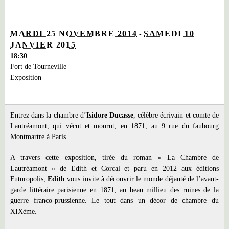
MARDI 25 NOVEMBRE 2014
SAMEDI 10
-
JANVIER 2015
18:30
Fort de Tourneville
Exposition
Entrez dans la chambre d’
Isidore Ducasse
, célèbre écrivain et comte de
Lautréamont, qui vécut et mourut, en 1871, au 9 rue du faubourg
Montmartre à Paris.
A travers cette exposition, tirée du roman « La Chambre de
Lautréamont » de Edith et Corcal et paru en 2012 aux éditions
Futuropolis,
Edith
vous invite à découvrir le monde déjanté de l’avant-
garde littéraire parisienne en 1871, au beau millieu des ruines de la
guerre franco-prussienne. Le tout dans un décor de chambre du
XIXème.