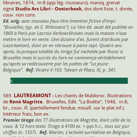
libraires, 1874, in-8 (qqs lég. rousseurs), maroq. grenat
signé
Studio Ars Libri - Oosterbeek
, dos doré lisse, t. dorée,
couv. non cons.
Ed. orig.
avec nouveau faux titre (mention fictive d'impr.
"Bruxelles, typ. de E. Wittmann"). La 1ère éd. avait été publiée en
1869 à Paris par Lacroix-Verboeckhoven mais la maison n'osa
mettre le livre en vente. Une dizaine d'ex. furent distribués par
Lautréamont, dont on en retrouve à peine sept. Quatre ans
après, la presque totalité du tirage fut rachetée par Rozez à
Bruxelles mais le succès du livre ne commença véritablement
qu'après sa redécouverte par les poètes de "La jeune
Belgique".
Ref.
Vicaire V-103. Talvart et Place, XI, p. 341.
s
LAUTREAMONT -
589.
Les chants de Maldoror. Illustrations
de
René Magritte
. Bruxelles, Edit. "La Boétie", 1948, in-8,
br., couv. ill. (partiellement fendue, mouill. sur le plat inf.).
Intérieur frais, bon ex.
Premier tirage
des 77 illustrations de Magritte, dont celle de la
couv. & 12 hors-texte. Tirage à 4100 ex. + qqs h.c., tous sur pur
chiffon (n. 1557).
Ref.
Mariën, L'activité surréaliste en Belgique,