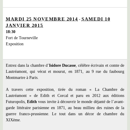
MARDI 25 NOVEMBRE 2014
SAMEDI 10
-
JANVIER 2015
18:30
Fort de Tourneville
Exposition
Entrez dans la chambre d’
Isidore Ducasse
, célèbre écrivain et comte de
Lautréamont, qui vécut et mourut, en 1871, au 9 rue du faubourg
Montmartre à Paris.
A travers cette exposition, tirée du roman « La Chambre de
Lautréamont » de Edith et Corcal et paru en 2012 aux éditions
Futuropolis,
Edith
vous invite à découvrir le monde déjanté de l’avant-
garde littéraire parisienne en 1871, au beau millieu des ruines de la
guerre franco-prussienne. Le tout dans un décor de chambre du
XIXème.