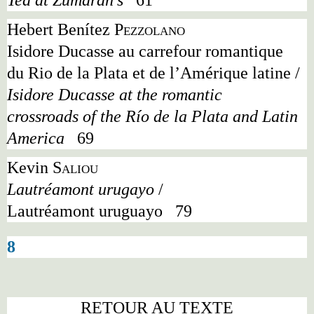
Tea at Zumarán
’
s
61
Hebert Benítez
Pezzolano
Isidore Ducasse au carrefour romantique
du Rio de la Plata et de l
’
Amérique latine /
Isidore Ducasse at the romantic
crossroads of the Río de la Plata and Latin
America
69
Kevin
Saliou
Lautréamont urugayo
/
Lautréamont uruguayo
79
8
RETOUR AU TEXTE