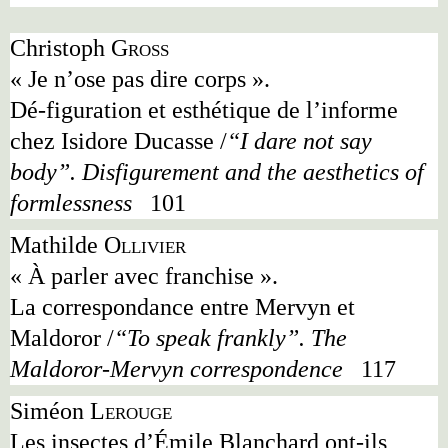
Christoph
Groß
« Je n
’
ose pas dire corps ».
Dé-figuration et esthétique de l
’
informe
chez Isidore Ducasse
/
“I dare not say
body”. Disfigurement and the aesthetics of
formlessness
101
Mathilde
Ollivier
« À parler avec franchise ».
La correspondance entre Mervyn et
Maldoror
/
“To speak frankly”. The
Maldoror-Mervyn correspondence
117
Siméon
Lerouge
Les insectes d
’
Émile Blanchard ont-ils