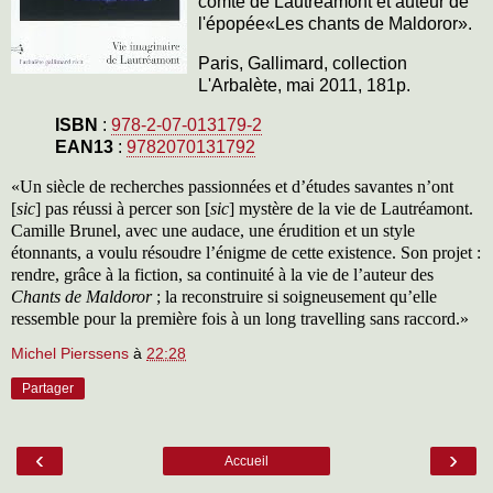
comte de Lautréamont et auteur de
l'épopée«Les chants de Maldoror».
Paris, Gallimard, collection
L'Arbalète, mai 2011, 181p.
ISBN
:
978-2-07-013179-2
EAN13
:
9782070131792
«Un siècle de recherches passionnées et d’études savantes n’ont
[
sic
] pas réussi à percer son [
sic
] mystère de la vie de Lautréamont.
Camille Brunel, avec une audace, une érudition et un style
étonnants, a voulu résoudre l’énigme de cette existence. Son projet :
rendre, grâce à la fiction, sa continuité à la vie de l’auteur des
Chants de Maldoror
; la reconstruire si soigneusement qu’elle
ressemble pour la première fois à un long travelling sans raccord.»
Michel Pierssens
à
22:28
Partager
‹
›
Accueil