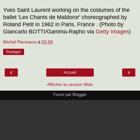
Yves Saint Laurent working on the costumes of the
ballet 'Les Chants de Maldoror' choreographed by
Roland Petit in 1962 in Paris, France . (Photo by
Giancarlo BOTTI/Gamma-Rapho via
Getty Images
)
Michel Pierssens
à
03:58
Partager
‹
›
Accueil
Afficher la version Web
Fourni par
Blogger
.