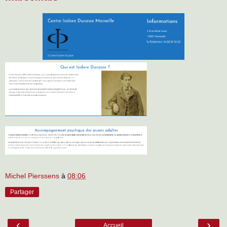
Michel Pierssens
à
08:06
Partager
‹
›
Accueil