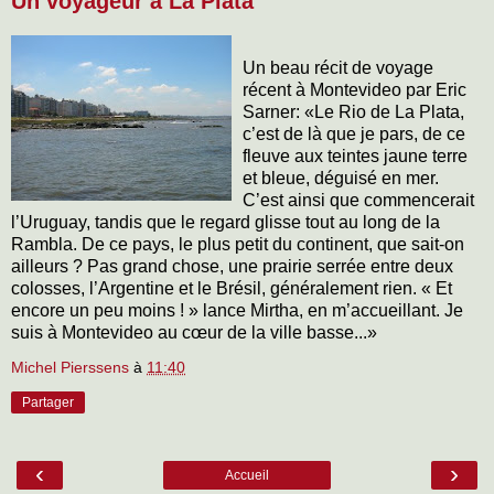
Un voyageur à La Plata
Un beau récit de voyage
récent à Montevideo par Eric
Sarner: «Le Rio de La Plata,
c’est de là que je pars, de ce
fleuve aux teintes jaune terre
et bleue, déguisé en mer.
C’est ainsi que commencerait
l’Uruguay, tandis que le regard glisse tout au long de la
Rambla. De ce pays, le plus petit du continent, que sait-on
ailleurs ? Pas grand chose, une prairie serrée entre deux
colosses, l’Argentine et le Brésil, généralement rien. « Et
encore un peu moins ! » lance Mirtha, en m’accueillant. Je
suis à Montevideo au cœur de la ville basse...»
Michel Pierssens
à
11:40
Partager
‹
›
Accueil