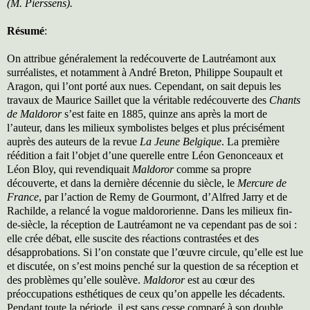
(M. Pierssens).
Résumé
:
On attribue généralement la redécouverte de Lautréamont aux
surréalistes, et notamment à André Breton, Philippe Soupault et
Aragon, qui l’ont porté aux nues. Cependant, on sait depuis les
travaux de Maurice Saillet que la véritable redécouverte des
Chants
de Maldoror
s’est faite en 1885, quinze ans après la mort de
l’auteur, dans les milieux symbolistes belges et plus précisément
auprès des auteurs de la revue
La Jeune Belgique
. La première
réédition a fait l’objet d’une querelle entre Léon Genonceaux et
Léon Bloy, qui revendiquait
Maldoror
comme sa propre
découverte, et dans la dernière décennie du siècle, le
Mercure de
France
, par l’action de Remy de Gourmont, d’Alfred Jarry et de
Rachilde, a relancé la vogue maldororienne. Dans les milieux fin-
de-siècle, la réception de Lautréamont ne va cependant pas de soi :
elle crée débat, elle suscite des réactions contrastées et des
désapprobations. Si l’on constate que l’œuvre circule, qu’elle est lue
et discutée, on s’est moins penché sur la question de sa réception et
des problèmes qu’elle soulève.
Maldoror
est au cœur des
préoccupations esthétiques de ceux qu’on appelle les décadents.
Pendant toute la période, il est sans cesse comparé à son double,