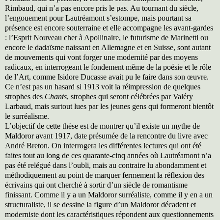
Rimbaud, qui n’a pas encore pris le pas. Au tournant du siècle,
l’engouement pour Lautréamont s’estompe, mais pourtant sa
présence est encore souterraine et elle accompagne les avant-gardes
: l’Esprit Nouveau cher à Apollinaire, le futurisme de Marinetti ou
encore le dadaïsme naissant en Allemagne et en Suisse, sont autant
de mouvements qui vont forger une modernité par des moyens
radicaux, en interrogeant le fondement même de la poésie et le rôle
de l’Art, comme Isidore Ducasse avait pu le faire dans son œuvre.
Ce n’est pas un hasard si 1913 voit la réimpression de quelques
strophes des
Chants
, strophes qui seront célébrées par Valéry
Larbaud, mais surtout lues par les jeunes gens qui formeront bientôt
le surréalisme.
L’objectif de cette thèse est de montrer qu’il existe un mythe de
Maldoror avant 1917, date présumée de la rencontre du livre avec
André Breton. On interrogera les différentes lectures qui ont été
faites tout au long de ces quarante-cinq années où Lautréamont n’a
pas été relégué dans l’oubli, mais au contraire lu abondamment et
méthodiquement au point de marquer fermement la réflexion des
écrivains qui ont cherché à sortir d’un siècle de romantisme
finissant. Comme il y a un Maldoror surréaliste, comme il y en a un
structuraliste, il se dessine la figure d’un Maldoror décadent et
moderniste dont les caractéristiques répondent aux questionnements