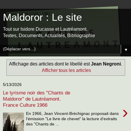
Maldoror : Le site
Tout sur Isidore Ducasse et Lautréamont.
Textes, Documents, Actualités, Bibliographie
▼
Affichage des articles dont le libellé est
Jean Negroni
.
Afficher tous les articles
5/13/2026
Le lyrisme noir des "Chants de
Maldoror" de Lautréamont.
France Culture 1966
›
En 1966, Jean Vincent-Bréchignac proposait dans
l'émission "Le livre de chevet" la lecture d'extraits
des "Chants de ...