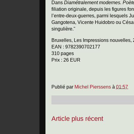
Dans
Diamétralement modernes. Poète
filiation originale, depuis les figures
l’entre-deux-guerres, parmi lesquels Ju
Gangotena, Vicente Huidobro ou César M
singulière."
Bruxelles, Les Impressions nouvelles,
EAN : 9782390702177
310 pages
Prix : 26 EUR
Publié par
Michel Pierssens
à
01:57
Article plus récent