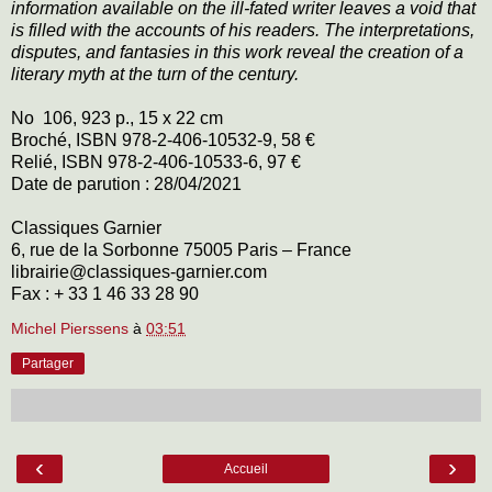
information available on the ill-fated writer leaves a void that
is filled with the accounts of his readers. The interpretations,
disputes, and fantasies in this work reveal the creation of a
literary myth at the turn of the century.
No 106, 923 p., 15 x 22 cm
Broché, ISBN 978-2-406-10532-9, 58 €
Relié, ISBN 978-2-406-10533-6, 97 €
Date de parution : 28/04/2021
Classiques Garnier
6, rue de la Sorbonne 75005 Paris – France
librairie@classiques-garnier.com
Fax : + 33 1 46 33 28 90
Michel Pierssens
à
03:51
Partager
‹
›
Accueil