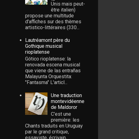
Unis mais peut-
être italien)
propose une multitude
d'affiches sur des thèmes
artistico-littéraires (330...
Lautréamont père du
Gothique musical
rioplatense
Gótico rioplatense: la
renovada escena musical
que viene de las entrañas
Malayunta Orquestita:
"Fantasma" L'articl...
Une traduction
montevidéenne
de Maldoror
C'est une
première: les
Chants traduits en Uruguay
par le grand critique,
essayiste, écrivain,