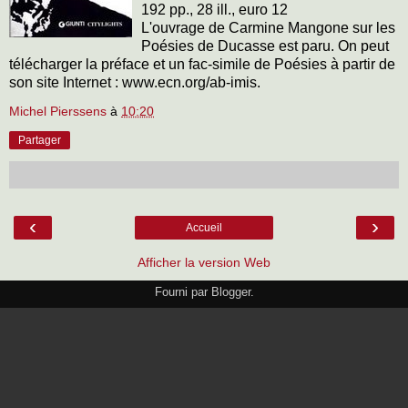
192 pp., 28 ill., euro 12
L'ouvrage de Carmine Mangone sur les
Poésies de Ducasse est paru. On peut
télécharger la préface et un fac-simile de Poésies à partir de
son site Internet : www.ecn.org/ab-imis.
Michel Pierssens
à
10:20
Partager
‹
›
Accueil
Afficher la version Web
Fourni par
Blogger
.